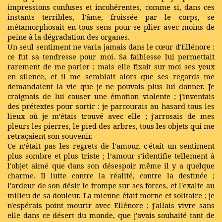
impressions confuses et incohérentes, comme si, dans ces
instants terribles, l'âme, froissée par le corps, se
métamorphosait en tous sens pour se plier avec moins de
peine à la dégradation des organes.
Un seul sentiment ne varia jamais dans le cœur d'Ellénore :
ce fut sa tendresse pour moi. Sa faiblesse lui permettait
rarement de me parler ; mais elle fixait sur moi ses yeux
en silence, et il me semblait alors que ses regards me
demandaient la vie que je ne pouvais plus lui donner. Je
craignais de lui causer une émotion violente ; j'inventais
des prétextes pour sortir : je parcourais au hasard tous les
lieux où je m’étais trouvé avec elle ; j'arrosais de mes
pleurs les pierres, le pied des arbres, tous les objets qui me
retraçaient son souvenir.
Ce n’était pas les regrets de l'amour, c'était un sentiment
plus sombre et plus triste ; l’amour s'identifie tellement à
l'objet aimé que dans son désespoir même il y a quelque
charme. Il lutte contre la réalité, contre la destinée ;
l'ardeur de son désir le trompe sur ses forces, et l'exalte au
milieu de sa douleur. La mienne était morne et solitaire ; je
n'espérais point mourir avec Ellénore ; j'allais vivre sans
elle dans ce désert du monde, que j'avais souhaité tant de