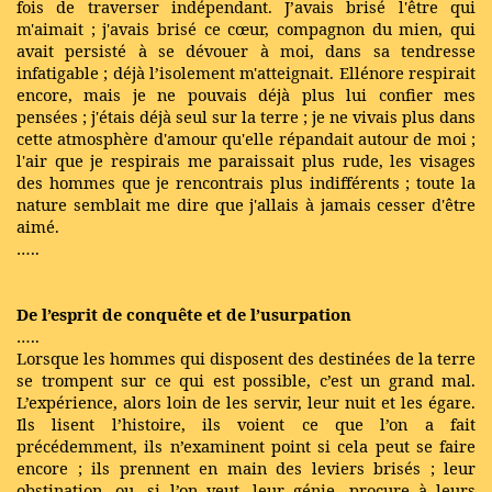
fois de traverser indépendant. J’avais brisé l'être qui
m'aimait ; j'avais brisé ce cœur, compagnon du mien, qui
avait persisté à se dévouer à moi, dans sa tendresse
infatigable ; déjà l’isolement m'atteignait. Ellénore respirait
encore, mais je ne pouvais déjà plus lui confier mes
pensées ; j'étais déjà seul sur la terre ; je ne vivais plus dans
cette atmosphère d'amour qu'elle répandait autour de moi ;
l'air que je respirais me paraissait plus rude, les visages
des hommes que je rencontrais plus indifférents ; toute la
nature semblait me dire que j'allais à jamais cesser d'être
aimé.
…..
De l’esprit de conquête et de l’usurpation
…..
Lorsque les hommes qui disposent des destinées de la terre
se trompent sur ce qui est possible, c’est un grand mal.
L’expérience, alors loin de les servir, leur nuit et les égare.
Ils lisent l’histoire, ils voient ce que l’on a fait
précédemment, ils n’examinent point si cela peut se faire
encore ; ils prennent en main des leviers brisés ; leur
obstination, ou, si l’on veut, leur génie, procure à leurs