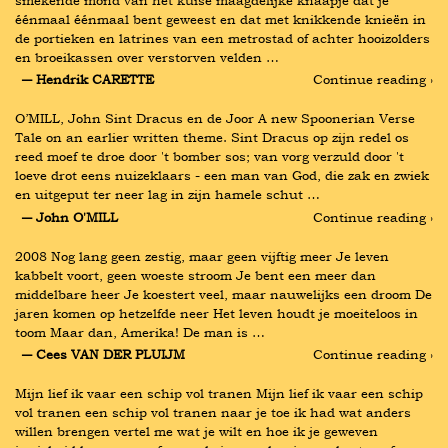
smekende mond van het kuise maagdelijke knaapje dat je 
éénmaal éénmaal bent geweest en dat met knikkende knieën in 
de portieken en latrines van een metrostad of achter hooizolders 
en broeikassen over verstorven velden …
― Hendrik CARETTE
Continue reading ›
O’MILL, John Sint Dracus en de Joor A new Spoonerian Verse 
Tale on an earlier written theme. Sint Dracus op zijn redel os 
reed moef te droe door 't bomber sos; van vorg verzuld door 't 
loeve drot eens nuizeklaars - een man van God, die zak en zwiek 
en uitgeput ter neer lag in zijn hamele schut …
― John O'MILL
Continue reading ›
2008 Nog lang geen zestig, maar geen vijftig meer Je leven 
kabbelt voort, geen woeste stroom Je bent een meer dan 
middelbare heer Je koestert veel, maar nauwelijks een droom De 
jaren komen op hetzelfde neer Het leven houdt je moeiteloos in 
toom Maar dan, Amerika! De man is …
― Cees VAN DER PLUIJM
Continue reading ›
Mijn lief ik vaar een schip vol tranen Mijn lief ik vaar een schip 
vol tranen een schip vol tranen naar je toe ik had wat anders 
willen brengen vertel me wat je wilt en hoe ik je geweven 