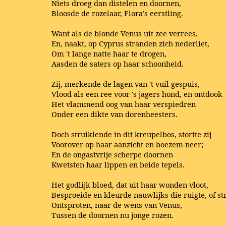
Niets droeg dan distelen en doornen,
Bloosde de rozelaar, Flora’s eerstling.
Want als de blonde Venus uit zee verrees,
En, naakt, op Cyprus stranden zich nederliet,
Om 't lange natte haar te drogen,
Aasden de saters op haar schoonheid.
Zij, merkende de lagen van 't vuil gespuis,
Vlood als een ree voor 's jagers hond, en ontdook
Het vlammend oog van haar verspiedren
Onder een dikte van dorenheesters.
Doch struiklende in dit kreupelbos, stortte zij
Voorover op haar aanzicht en boezem neer;
En de ongastvrije scherpe doornen
Kwetsten haar lippen en beide tepels.
Het godlijk bloed, dat uit haar wonden vloot,
Besproeide en kleurde nauwlijks die ruigte, of st
Ontsproten, naar de wens van Venus,
Tussen de doornen nu jonge rozen.