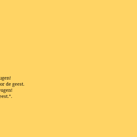
ugen!
or de geest.
eugen!
est.”.