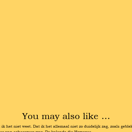
You may also like …
ik het niet weet. Dat ik het allemaal niet zo duidelijk zag, zoals gebl
geur van scheerzeep weg. De kalende die Homerus …