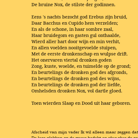
De bruine Nox, de stilste der godinnen.
Eens 's nachts bezocht god Erebus zijn bruid,
Daar Bacchus en Cupido hem verzelden;
En als de schone, in haar sombre zaal,
Haar bruidegom en gasten gul onthaalde,
Wierd aller hart door wijn en min verhit,
En allen voelden nooitgevoelde stuipen,
Met de eerste dronkenschap en wulpse drift.
Het onervaren viertal dronken goden
Zong, kuste, woelde, en tuimelde op de grond;
En beurtelings de dronken god des afgronds,
En beurtelings de dronken god des wijns,
En beurtelings de dronken god der liefde,
Omhelsden dronken Nox, vol dartle gloed.
Toen wierden Slaap en Dood uit haar geboren.
Afscheid van mijn vader Ik wil alleen maar zeggen dat 
De lege plekken op de muur bedekt en vlug vlug de 