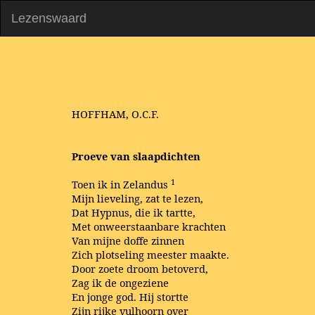
Lezenswaard
HOFFHAM, O.C.F.
Proeve van slaapdichten
1
Toen ik in Zelandus
Mijn lieveling, zat te lezen,
Dat Hypnus, die ik tartte,
Met onweerstaanbare krachten
Van mijne doffe zinnen
Zich plotseling meester maakte.
Door zoete droom betoverd,
Zag ik de ongeziene
En jonge god. Hij stortte
Zijn rijke vulhoorn over