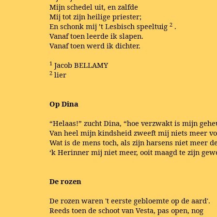
Mijn schedel uit, en zalfde
Mij tot zijn heilige priester;
2
En schonk mij ’t Lesbisch speeltuig
.
Vanaf toen leerde ik slapen.
Vanaf toen werd ik dichter.
1
Jacob BELLAMY
2
lier
Op Dina
“Helaas!” zucht Dina, “hoe verzwakt is mijn gehe
Van heel mijn kindsheid zweeft mij niets meer vo
Wat is de mens toch, als zijn harsens niet meer d
‘k Herinner mij niet meer, ooit maagd te zijn gewe
De rozen
De rozen waren 't eerste gebloemte op de aard'.
Reeds toen de schoot van Vesta, pas open, nog