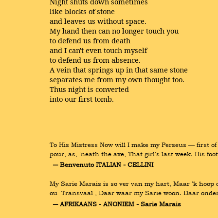
Night shuts down sometimes
like blocks of stone
and leaves us without space.
My hand then can no longer touch you
to defend us from death
and I can't even touch myself
to defend us from absence.
A vein that springs up in that same stone
separates me from my own thought too.
Thus night is converted
into our first tomb.
To His Mistress Now will I make my Perseus — first of 
pour, as, 'neath the axe, That girl's last week. His f
― Benvenuto ITALIAN - CELLINI
My Sarie Marais is so ver van my hart, Maar 'k hoop om
ou  Transvaal , Daar waar my Sarie woon. Daar onder
― AFRIKAANS - ANONIEM - Sarie Marais