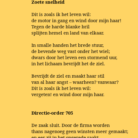
Zoete snelheid
Dit is zoals ik het leven wil:
de motor in gang en wind door mijn haar!
Tegen de harde blanke bril
splijten hemel en land van elkaar.
In smalle handen het brede stuur,
de bevende weg vast onder het wiel;
dwars door het leven een stormend uur,
in het lichaam bevrijdt het de ziel.
Bevrijdt de ziel en maakt haar stil
van al haar angst – waarheen? vanwaar?
Dit is zoals ik het leven wil:
vergeten! en wind door mijn haar.
Directie-order 705
De zaak sluit. Door de firma worden
thans nagenoeg geen winsten meer gemaakt;
en eer zij in het ongerede raakt