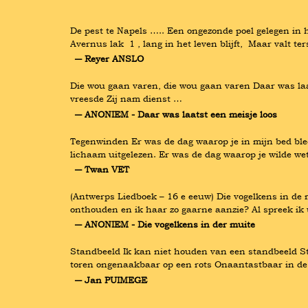
De pest te Napels ….. Een ongezonde poel gelegen in he
Avernus lak  1 , lang in het leven blijft,  Maar valt t
― Reyer ANSLO
Die wou gaan varen, die wou gaan varen Daar was laats
vreesde Zij nam dienst …
― ANONIEM - Daar was laatst een meisje loos
Tegenwinden Er was de dag waarop je in mijn bed bleef
lichaam uitgelezen. Er was de dag waarop je wilde we
― Twan VET
(Antwerps Liedboek – 16 e eeuw) Die vogelkens in de m
onthouden en ik haar zo gaarne aanzie? Al spreek ik u,
― ANONIEM - Die vogelkens in der muite
Standbeeld Ik kan niet houden van een standbeeld Ste
toren ongenaakbaar op een rots Onaantastbaar in de 
― Jan PUIMEGE