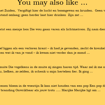
You may also like …
t Zuiden,  Vergiftigt hier de lucht en boomgewas en kruiden.  Geen vogel
erstond omlaag; geen herder laat hier drinken  Zijn zat …
t een meisje loos Die wou gaan varen als lichtmatroos. Zij nam diens
 liggen als een verloren krant – ik had je gevonden, zacht de kreukels
ten wat ik van je vond – ik kwam niet verder dan je mond …
uite Die vogelkens in de muite zij zingen haren tijd. Waar zal ik me o
 liefken, zo zelden, ik schenk u mijn herteken fier. Ik ging …
nen bloem in de woestijn Ik kan niet houden van een pop Een pop die 
branding Onwrikbaar als jouw trots ….. Marijke Marijke ligt om …