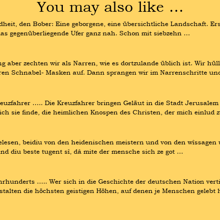
You may also like …
heit, den Bober: Eine geborgene, eine übersichtliche Landschaft. Erst
 das gegenüberliegende Ufer ganz nah. Schon mit siebzehn …
aber zechten wir als Narren, wie es dortzulande üblich ist. Wir hüllt
tarren Schnabel- Masken auf. Dann sprangen wir im Narrenschritte un
zfahrer ….. Die Kreuzfahrer bringen Geläut in die Stadt Jerusalem 
ich sie finde, die heimlichen Knospen des Christen, der mich einlud 
 gelesen, beidiu von den heidenischen meistern und von den wîssagen 
nd diu beste tugent sî, dâ mite der mensche sich ze got …
hunderts ….. Wer sich in die Geschichte der deutschen Nation vertie
stalten die höchsten geistigen Höhen, auf denen je Menschen gelebt