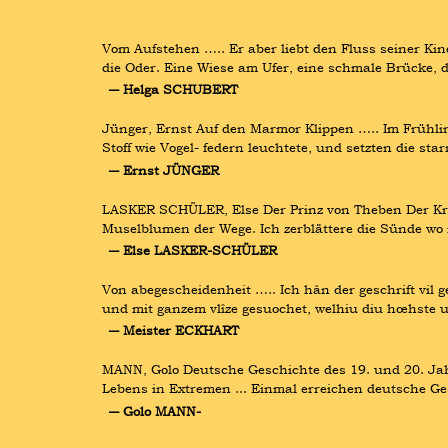
Vom Aufstehen ….. Er aber liebt den Fluss seiner Kind
die Oder. Eine Wiese am Ufer, eine schmale Brücke,
― Helga SCHUBERT
Jünger, Ernst Auf den Marmor Klippen ….. Im Frühling 
Stoff wie Vogel- federn leuchtete, und setzten die s
― Ernst JÜNGER
LASKER SCHÜLER, Else Der Prinz von Theben Der Kreu
Muselblumen der Wege. Ich zerblättere die Sünde wo 
― Else LASKER-SCHÜLER
Von abegescheidenheit ….. Ich hân der geschrift vil
und mit ganzem vlîze gesuochet, welhiu diu hœhste u
― Meister ECKHART
MANN, Golo Deutsche Geschichte des 19. und 20. Jahr
Lebens in Extremen ... Einmal erreichen deutsche Ge
― Golo MANN-