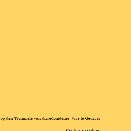
op den Trommele van dirredomdeine, Vive le Geus, is 
 …
Continue reading ›