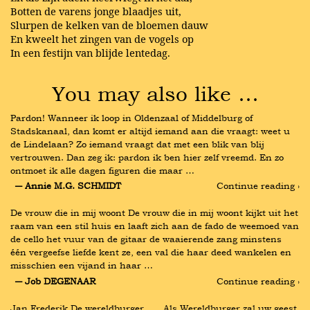
Botten de varens jonge blaadjes uit,
Slurpen de kelken van de bloemen dauw
En kweelt het zingen van de vogels op
In een festijn van blijde lentedag.
You may also like …
Pardon! Wanneer ik loop in Oldenzaal of Middelburg of 
Stadskanaal, dan komt er altijd iemand aan die vraagt: weet u 
de Lindelaan? Zo iemand vraagt dat met een blik van blij 
vertrouwen. Dan zeg ik: pardon ik ben hier zelf vreemd. En zo 
ontmoet ik alle dagen figuren die maar …
― Annie M.G. SCHMIDT
Continue reading ›
De vrouw die in mij woont De vrouw die in mij woont kijkt uit het 
raam van een stil huis en laaft zich aan de fado de weemoed van 
de cello het vuur van de gitaar de waaierende zang minstens 
één vergeefse liefde kent ze, een val die haar deed wankelen en 
misschien een vijand in haar …
― Job DEGENAAR
Continue reading ›
Jan Frederik De wereldburger ..... Als Wereldburger zal uw geest 