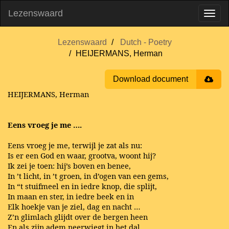
Lezenswaard
Lezenswaard
Dutch - Poetry
HEIJERMANS, Herman
Download document
HEIJERMANS, Herman
Eens vroeg je me ….
Eens vroeg je me, terwijl je zat als nu:
Is er een God en waar, grootva, woont hij?
Ik zei je toen: hij’s boven en benee,
In ’t licht, in ’t groen, in d’ogen van een gems,
In “t stuifmeel en in iedre knop, die splijt,
In maan en ster, in iedre beek en in
Elk hoekje van je ziel, dag en nacht …
Z’n glimlach glijdt over de bergen heen
En als zijn adem neerwiegt in het dal,