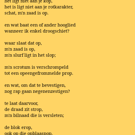
het ligt niet aan je kop,
het is ligt niet aan je rotkarakter,
schat, m'n zaad is op.
en wat baat een of ander hooglied
wanneer ik enkel droogschiet?
waar slaat dat op,
m'n zaad is op,
m'n slurf ligt in het slop;
m'n scrotum is verschrompeld
tot een opeengefrommelde prop.
en wat, om dat te bevestigen,
nog rap gaan negenenzestigen?
te laat daarvoor,
de draad zit strop,
m'n bilnaad die is versleten;
de blok erop,
ook op die opblaaspop,