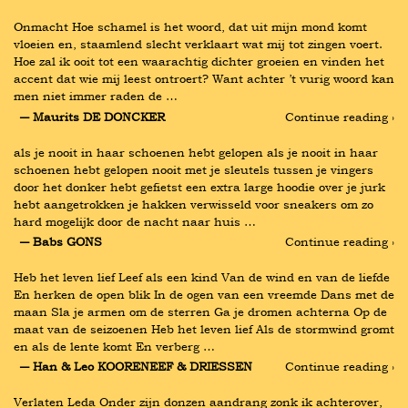
Onmacht Hoe schamel is het woord, dat uit mijn mond komt 
vloeien en, staamlend slecht verklaart wat mij tot zingen voert. 
Hoe zal ik ooit tot een waarachtig dichter groeien en vinden het 
accent dat wie mij leest ontroert? Want achter ’t vurig woord kan 
men niet immer raden de …
― Maurits DE DONCKER
Continue reading ›
als je nooit in haar schoenen hebt gelopen als je nooit in haar 
schoenen hebt gelopen nooit met je sleutels tussen je vingers 
door het donker hebt gefietst een extra large hoodie over je jurk 
hebt aangetrokken je hakken verwisseld voor sneakers om zo 
hard mogelijk door de nacht naar huis …
― Babs GONS
Continue reading ›
Heb het leven lief Leef als een kind Van de wind en van de liefde 
En herken de open blik In de ogen van een vreemde Dans met de 
maan Sla je armen om de sterren Ga je dromen achterna Op de 
maat van de seizoenen Heb het leven lief Als de stormwind gromt 
en als de lente komt En verberg …
― Han & Leo KOORENEEF & DRIESSEN
Continue reading ›
Verlaten Leda Onder zijn donzen aandrang zonk ik achterover, 