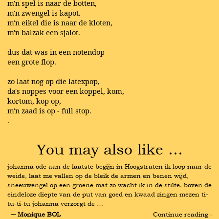
m'n spel is naar de botten,
m'n zwengel is kapot.
m'n eikel die is naar de kloten,
m'n balzak een sjalot.
dus dat was in een notendop
een grote flop.
zo laat nog op die latexpop,
da's noppes voor een koppel, kom,
kortom, kop op,
m'n zaad is op - full stop.
.
You may also like …
johanna ode aan de laatste begijn in Hoogstraten ik loop naar de 
weide, laat me vallen op de bleik de armen en benen wijd, 
sneeuwengel op een groene mat zo wacht ik in de stilte. boven de 
eindeloze diepte van de put van goed en kwaad zingen mezen ti-
tu-ti-tu johanna verzorgt de …
― Monique BOL
Continue reading ›