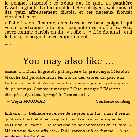
le poignet emporté : ce n'était que le gant. La panthère
l'avait englouti. La formidable bête outragée avait rouvert
des yeux affreusement dilatés, et ses naseaux froncés
vibraient encore...
« Folle ! » dit l'homme, en saisissant ce beau poignet, qui
venait d'échapper à la plus coupante des morsures. Vous
savez comme parfois on dit : « Folle !... » Il le dit ainsi ; et il
le baisa, ce poignet, avec emportement.
…..
You may also like …
Anima ….. Dans la grande pataugeoire du printemps, l’étendue 
blanche fait paraître noirs les troncs des arbres du parc aux 
fontaines. Là, tout s’en va suintant dans la grande pataugeoire 
du printemps. Comment manger ? Quoi manger ? Réserves 
dissipées, égarées. Agrippé à l’écorce de l …
― Wajdi MOUAWAD
Continue reading ›
Indiana ….. Delmare eut envie de se jeter sur lui ; mais il sentit 
qu’il avait tort, et il ne craignait rien tant au monde que de 
rougir de lui-même. Il le repoussa en se contentant de lui dire : « 
Mêlez-vous de vos affaires. » Puis, revenant à sa femme : « Ainsi, 
madame, lui dit-il en …