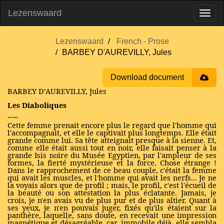
Lezenswaard
Lezenswaard
French - Prose
BARBEY D'AUREVILLY, Jules
Download document
BARBEY D’AUREVILLY, Jules
Les Diaboliques
…..
Cette femme prenait encore plus le regard que l'homme qui
l'accompagnait, et elle le captivait plus longtemps. Elle était
grande comme lui. Sa tête atteignait presque à la sienne. Et,
comme elle était aussi tout en noir, elle faisait penser à la
grande Isis noire du Musée Egyptien, par l'ampleur de ses
formes, la fierté mystérieuse et la force. Chose étrange !
Dans le rapprochement de ce beau couple, c'était la femme
qui avait les muscles, et l'homme qui avait les nerfs... Je ne
la voyais alors que de profil ; mais, le profil, c'est l'écueil de
la beauté ou son attestation la plus éclatante. Jamais, je
crois, je n'en avais vu de plus pur et de plus altier. Quant à
ses yeux, je n'en pouvais juger, fixés qu'ils étaient sur la
panthère, laquelle, sans doute, en recevait une impression
magnétique et désagréable, car, immobile déjà, elle sembla