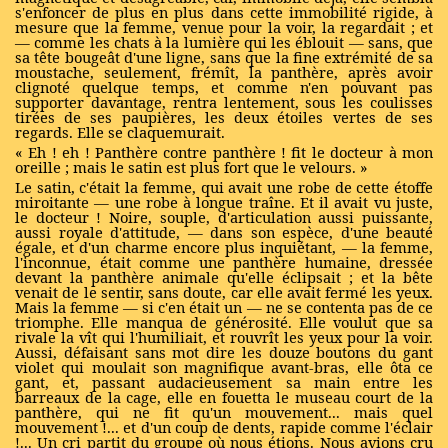
s'enfoncer de plus en plus dans cette immobilité rigide, à
mesure que la femme, venue pour la voir, la regardait ; et
— comme les chats à la lumière qui les éblouit — sans, que
sa tête bougeât d'une ligne, sans que la fine extrémité de sa
moustache, seulement, frémît, la panthère, après avoir
clignoté quelque temps, et comme n'en pouvant pas
supporter davantage, rentra lentement, sous les coulisses
tirées de ses paupières, les deux étoiles vertes de ses
regards. Elle se claquemurait.
« Eh ! eh ! Panthère contre panthère ! fit le docteur à mon
oreille ; mais le satin est plus fort que le velours. »
Le satin, c'était la femme, qui avait une robe de cette étoffe
miroitante — une robe à longue traîne. Et il avait vu juste,
le docteur ! Noire, souple, d'articulation aussi puissante,
aussi royale d'attitude, — dans son espèce, d'une beauté
égale, et d'un charme encore plus inquiétant, — la femme,
l'inconnue, était comme une panthère humaine, dressée
devant la panthère animale qu'elle éclipsait ; et la bête
venait de le sentir, sans doute, car elle avait fermé les yeux.
Mais la femme — si c'en était un — ne se contenta pas de ce
triomphe. Elle manqua de générosité. Elle voulut que sa
rivale la vît qui l'humiliait, et rouvrît les yeux pour la voir.
Aussi, défaisant sans mot dire les douze boutons du gant
violet qui moulait son magnifique avant-bras, elle ôta ce
gant, et, passant audacieusement sa main entre les
barreaux de la cage, elle en fouetta le museau court de la
panthère, qui ne fit qu'un mouvement... mais quel
mouvement !... et d'un coup de dents, rapide comme l'éclair
!... Un cri partit du groupe où nous étions. Nous avions cru