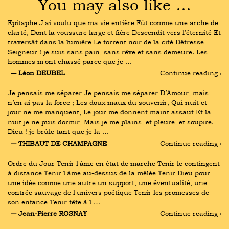
You may also like …
Epitaphe J'ai voulu que ma vie entière Fût comme une arche de 
clarté, Dont la voussure large et fière Descendit vers l'éternité Et 
traversât dans la lumière Le torrent noir de la cité Détresse 
Seigneur ! je suis sans pain, sans rêve et sans demeure. Les 
hommes m'ont chassé parce que je …
― Léon DEUBEL
Continue reading ›
Je pensais me séparer Je pensais me séparer D’Amour, mais 
n’en ai pas la force ; Les doux maux du souvenir, Qui nuit et 
jour ne me manquent, Le jour me donnent maint assaut Et la 
nuit je ne puis dormir, Mais je me plains, et pleure, et soupire. 
Dieu ! je brûle tant que je la …
― THIBAUT DE CHAMPAGNE
Continue reading ›
Ordre du Jour Tenir l'âme en état de marche Tenir le contingent 
à distance Tenir l'âme au-dessus de la mêlée Tenir Dieu pour 
une idée comme une autre un support, une éventualité, une 
contrée sauvage de l'univers poétique Tenir les promesses de 
son enfance Tenir tête à l …
― Jean-Pierre ROSNAY
Continue reading ›