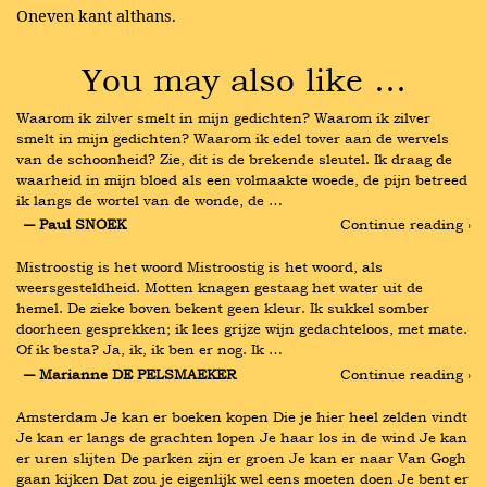
Oneven kant althans.
You may also like …
Waarom ik zilver smelt in mijn gedichten? Waarom ik zilver 
smelt in mijn gedichten? Waarom ik edel tover aan de wervels 
van de schoonheid? Zie, dit is de brekende sleutel. Ik draag de 
waarheid in mijn bloed als een volmaakte woede, de pijn betreed 
ik langs de wortel van de wonde, de …
― Paul SNOEK
Continue reading ›
Mistroostig is het woord Mistroostig is het woord, als 
weersgesteldheid. Motten knagen gestaag het water uit de 
hemel. De zieke boven bekent geen kleur. Ik sukkel somber 
doorheen gesprekken; ik lees grijze wijn gedachteloos, met mate. 
Of ik besta? Ja, ik, ik ben er nog. Ik …
― Marianne DE PELSMAEKER
Continue reading ›
Amsterdam Je kan er boeken kopen Die je hier heel zelden vindt 
Je kan er langs de grachten lopen Je haar los in de wind Je kan 
er uren slijten De parken zijn er groen Je kan er naar Van Gogh 
gaan kijken Dat zou je eigenlijk wel eens moeten doen Je bent er 