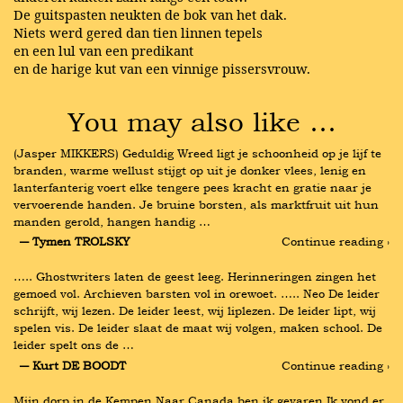
De guitspasten neukten de bok van het dak.
Niets werd gered dan tien linnen tepels
en een lul van een predikant
en de harige kut van een vinnige pissersvrouw.
You may also like …
(Jasper MIKKERS) Geduldig Wreed ligt je schoonheid op je lijf te 
branden, warme wellust stijgt op uit je donker vlees, lenig en 
lanterfanterig voert elke tengere pees kracht en gratie naar je 
vervoerende handen. Je bruine borsten, als marktfruit uit hun 
manden gerold, hangen handig …
― Tymen TROLSKY
Continue reading ›
….. Ghostwriters laten de geest leeg. Herinneringen zingen het 
gemoed vol. Archieven barsten vol in orewoet. ….. Neo De leider 
schrijft, wij lezen. De leider leest, wij liplezen. De leider lipt, wij 
spelen vis. De leider slaat de maat wij volgen, maken school. De 
leider spelt ons de …
― Kurt DE BOODT
Continue reading ›
Mijn dorp in de Kempen Naar Canada ben ik gevaren Ik vond er 