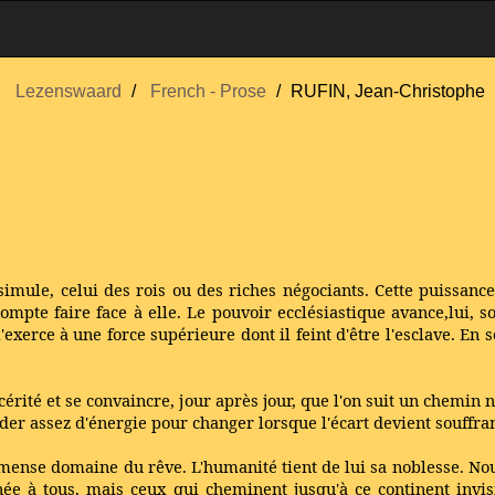
Lezenswaard
French - Prose
RUFIN, Jean-Christophe
ssimule, celui des rois ou des riches négociants. Cette puissanc
compte faire face à elle. Le pouvoir ecclésiastique avance,lui, s
exerce à une force supérieure dont il feint d'être l'esclave. En 
ncérité et se convaincre, jour après jour, que l'on suit un chemin 
arder assez d'énergie pour changer lorsque l'écart devient souffr
l'immense domaine du rêve. L'humanité tient de lui sa noblesse.
nnée à tous, mais ceux qui cheminent jusqu'à ce continent invis