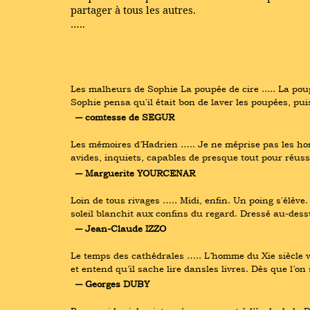
partager à tous les autres.
…..
Les malheurs de Sophie La poupée de cire ..... La poup
Sophie pensa qu'il était bon de laver les poupées, puis
― comtesse de SEGUR
Les mémoires d’Hadrien ….. Je ne méprise pas les homme
avides, inquiets, capables de presque tout pour réuss
― Marguerite YOURCENAR
Loin de tous rivages ….. Midi, enfin. Un poing s'élève.
soleil blanchit aux confins du regard. Dressé au-dessus 
― Jean-Claude IZZO
Le temps des cathédrales ….. L’homme du Xie siècle vo
et entend qu’il sache lire dansles livres. Dès que l’o
― Georges DUBY