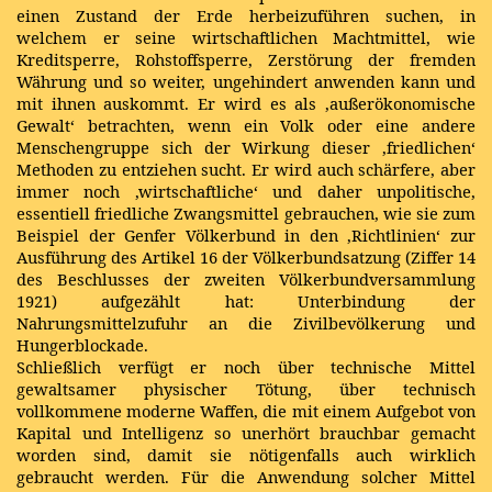
einen Zustand der Erde herbeizuführen suchen, in
welchem er seine wirtschaftlichen Machtmittel, wie
Kreditsperre, Rohstoffsperre, Zerstörung der fremden
Währung und so weiter, ungehindert anwenden kann und
mit ihnen auskommt. Er wird es als ‚außerökonomische
Gewalt‘ betrachten, wenn ein Volk oder eine andere
Menschengruppe sich der Wirkung dieser ‚friedlichen‘
Methoden zu entziehen sucht. Er wird auch schärfere, aber
immer noch ‚wirtschaftliche‘ und daher unpolitische,
essentiell friedliche Zwangsmittel gebrauchen, wie sie zum
Beispiel der Genfer Völkerbund in den ‚Richtlinien‘ zur
Ausführung des Artikel 16 der Völkerbundsatzung (Ziffer 14
des Beschlusses der zweiten Völkerbundversammlung
1921) aufgezählt hat: Unterbindung der
Nahrungsmittelzufuhr an die Zivilbevölkerung und
Hungerblockade.
Schließlich verfügt er noch über technische Mittel
gewaltsamer physischer Tötung, über technisch
vollkommene moderne Waffen, die mit einem Aufgebot von
Kapital und Intelligenz so unerhört brauchbar gemacht
worden sind, damit sie nötigenfalls auch wirklich
gebraucht werden. Für die Anwendung solcher Mittel