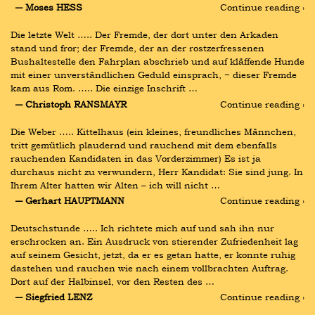
― Moses HESS
Continue reading ›
Die letzte Welt ….. Der Fremde, der dort unter den Arkaden 
stand und fror; der Fremde, der an der rostzerfressenen 
Bushaltestelle den Fahrplan abschrieb und auf kläffende Hunde 
mit einer unverständlichen Geduld einsprach, − dieser Fremde 
kam aus Rom. ….. Die einzige Inschrift …
― Christoph RANSMAYR
Continue reading ›
Die Weber ….. Kittelhaus (ein kleines, freundliches Männchen, 
tritt gemütlich plaudernd und rauchend mit dem ebenfalls 
rauchenden Kandidaten in das Vorderzimmer) Es ist ja 
durchaus nicht zu verwundern, Herr Kandidat: Sie sind jung. In 
Ihrem Alter hatten wir Alten – ich will nicht …
― Gerhart HAUPTMANN
Continue reading ›
Deutschstunde ….. Ich richtete mich auf und sah ihn nur 
erschrocken an. Ein Ausdruck von stierender Zufriedenheit lag 
auf seinem Gesicht, jetzt, da er es getan hatte, er konnte ruhig 
dastehen und rauchen wie nach einem vollbrachten Auftrag. 
Dort auf der Halbinsel, vor den Resten des …
― Siegfried LENZ
Continue reading ›