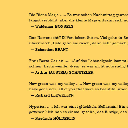
Die Biene Marja ….. Es war schon Nachmittag gewor
längst verblüht, aber die kleine Maja entsann sich n
― Waldemar BONSELS
Das Narrenschiff IX Von bösen Sitten. Viel gehn in S
überzwerch, Bald gehn sie rasch, dann sehr gemach; 
― Sebastian BRANT
Frau Berta Garlan ….. »Auf das Lebendigsein kommt e
schien. Berta weinte. »Nein, es war nicht notwendig!
― Arthur (AUSTRIA) SCHNITZLER
How green was my valley ….. How green was my valley 
have gone now, all of you that were so beautiful when y
― Richard LLEWELLYN
Hyperion ….. Ich war einst glücklich, Bellarmin! Bin 
gewesen? Ich hab es einmal gesehn, das Einzige, das 
― Friedrich HÖLDERLIN