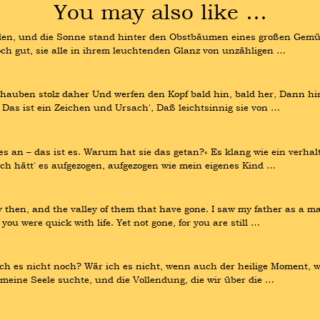
You may also like …
den, und die Sonne stand hinter den Obstbäumen eines großen Gemüs
och gut, sie alle in ihrem leuchtenden Glanz von unzähligen …
chauben stolz daher Und werfen den Kopf bald hin, bald her, Dann hin
Das ist ein Zeichen und Ursach', Daß leichtsinnig sie von …
s an – das ist es. Warum hat sie das getan?« Es klang wie ein verha
 Ich hätt' es aufgezogen, aufgezogen wie mein eigenes Kind …
then, and the valley of them that have gone. I saw my father as a m
ou were quick with life. Yet not gone, for you are still …
ich es nicht noch? Wär ich es nicht, wenn auch der heilige Moment, wo
meine Seele suchte, und die Vollendung, die wir über die …