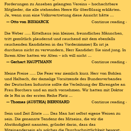
Forderungen zu Ansehen gelangten Vereins – hochachtbare 
Mitglieder, die alle stehenden Heere für überflüssig erklärten. 
Ja, wenn nun eine Volksvertretung diese Ansicht hätte …
― Otto von BISMARCK
Continue reading ›
Die Weber ….. Kittelhaus (ein kleines, freundliches Männchen, 
tritt gemütlich plaudernd und rauchend mit dem ebenfalls 
rauchenden Kandidaten in das Vorderzimmer) Es ist ja 
durchaus nicht zu verwundern, Herr Kandidat: Sie sind jung. In 
Ihrem Alter hatten wir Alten – ich will nicht …
― Gerhart HAUPTMANN
Continue reading ›
Meine Preise ….. Die Feier war ziemlich kurz. Herr von Bohlen 
und Halbach, der damalige Vorsitzende des Bundesverbandes 
der Deutschen Industrie sollte die Verleihung der Ehrengabe an 
Frau Borchers und an mich vornehmen. Wir hatten mit Doktor 
de le Roi in der ersten Reihe Platz …
― Thomas (AUSTRIA) BERNHARD
Continue reading ›
Sein und Zeit Zitate ….. Das Man hat selbst eigene Weisen zu 
sein. Die genannte Tendenz des Mitseins, die wir die 
Abständigkeit nannten, gründet darin, dass das 
Miteinandersein als solches die Durchschnittlichkeit besorgt. 