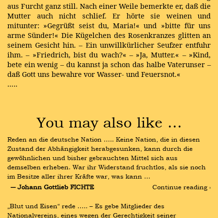
aus Furcht ganz still. Nach einer Weile bemerkte er, daß die
Mutter auch nicht schlief. Er hörte sie weinen und
mitunter: »Gegrüßt seist du, Maria!« und »bitte für uns
arme Sünder!« Die Kügelchen des Rosenkranzes glitten an
seinem Gesicht hin. – Ein unwillkürlicher Seufzer entfuhr
ihm. – »Friedrich, bist du wach?« – »Ja, Mutter.« – »Kind,
bete ein wenig – du kannst ja schon das halbe Vaterunser –
daß Gott uns bewahre vor Wasser- und Feuersnot.«
…..
You may also like …
Reden an die deutsche Nation ….. Keine Nation, die in diesen 
Zustand der Abhängigkeit herabgesunken, kann durch die 
gewöhnlichen und bisher gebrauchten Mittel sich aus 
demselben erheben. War ihr Widerstand fruchtlos, als sie noch 
im Besitze aller ihrer Kräfte war, was kann …
― Johann Gottlieb FICHTE
Continue reading ›
„Blut und Eisen“ rede ….. – Es gebe Mitglieder des 
Nationalvereins, eines wegen der Gerechtigkeit seiner 