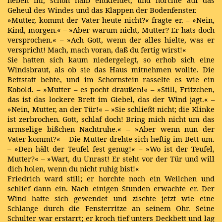
neben ihr, schon halb entkleidet, und horchte auf das
Geheul des Windes und das Klappen der Bodenfenster.
»Mutter, kommt der Vater heute nicht?« fragte er. – »Nein,
Kind, morgen.« – »Aber warum nicht, Mutter? Er hats doch
versprochen.« – »Ach Gott, wenn der alles hielte, was er
verspricht! Mach, mach voran, daß du fertig wirst!«
Sie hatten sich kaum niedergelegt, so erhob sich eine
Windsbraut, als ob sie das Haus mitnehmen wollte. Die
Bettstatt bebte, und im Schornstein rasselte es wie ein
Kobold. – »Mutter – es pocht draußen!« – »Still, Fritzchen,
das ist das lockere Brett im Giebel, das der Wind jagt.« –
»Nein, Mutter, an der Tür!« – »Sie schließt nicht; die Klinke
ist zerbrochen. Gott, schlaf doch! Bring mich nicht um das
armselige bißchen Nachtruhe.« – »Aber wenn nun der
Vater kommt?« – Die Mutter drehte sich heftig im Bett um.
– »Den hält der Teufel fest genug!« – »Wo ist der Teufel,
Mutter?« – »Wart, du Unrast! Er steht vor der Tür und will
dich holen, wenn du nicht ruhig bist!«
Friedrich ward still; er horchte noch ein Weilchen und
schlief dann ein. Nach einigen Stunden erwachte er. Der
Wind hatte sich gewendet und zischte jetzt wie eine
Schlange durch die Fensterritze an seinem Ohr. Seine
Schulter war erstarrt; er kroch tief unters Deckbett und lag