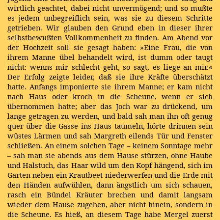
wirtlich geachtet, dabei nicht unvermögend; und so mußte
es jedem unbegreiflich sein, was sie zu diesem Schritte
getrieben. Wir glauben den Grund eben in dieser ihrer
selbstbewußten Vollkommenheit zu finden. Am Abend vor
der Hochzeit soll sie gesagt haben: »Eine Frau, die von
ihrem Manne übel behandelt wird, ist dumm oder taugt
nicht: wenns mir schlecht geht, so sagt, es liege an mir.«
Der Erfolg zeigte leider, daß sie ihre Kräfte überschätzt
hatte. Anfangs imponierte sie ihrem Manne; er kam nicht
nach Haus oder kroch in die Scheune, wenn er sich
übernommen hatte; aber das Joch war zu drückend, um
lange getragen zu werden, und bald sah man ihn oft genug
quer über die Gasse ins Haus taumeln, hörte drinnen sein
wüstes Lärmen und sah Margreth eilends Tür und Fenster
schließen. An einem solchen Tage – keinem Sonntage mehr
– sah man sie abends aus dem Hause stürzen, ohne Haube
und Halstuch, das Haar wild um den Kopf hängend, sich im
Garten neben ein Krautbeet niederwerfen und die Erde mit
den Händen aufwühlen, dann ängstlich um sich schauen,
rasch ein Bündel Kräuter brechen und damit langsam
wieder dem Hause zugehen, aber nicht hinein, sondern in
die Scheune. Es hieß, an diesem Tage habe Mergel zuerst