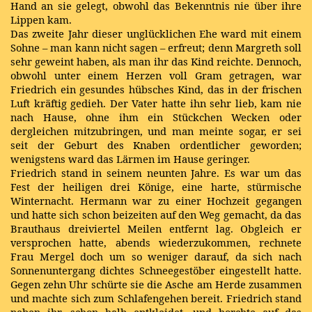
Hand an sie gelegt, obwohl das Bekenntnis nie über ihre
Lippen kam.
Das zweite Jahr dieser unglücklichen Ehe ward mit einem
Sohne – man kann nicht sagen – erfreut; denn Margreth soll
sehr geweint haben, als man ihr das Kind reichte. Dennoch,
obwohl unter einem Herzen voll Gram getragen, war
Friedrich ein gesundes hübsches Kind, das in der frischen
Luft kräftig gedieh. Der Vater hatte ihn sehr lieb, kam nie
nach Hause, ohne ihm ein Stückchen Wecken oder
dergleichen mitzubringen, und man meinte sogar, er sei
seit der Geburt des Knaben ordentlicher geworden;
wenigstens ward das Lärmen im Hause geringer.
Friedrich stand in seinem neunten Jahre. Es war um das
Fest der heiligen drei Könige, eine harte, stürmische
Winternacht. Hermann war zu einer Hochzeit gegangen
und hatte sich schon beizeiten auf den Weg gemacht, da das
Brauthaus dreiviertel Meilen entfernt lag. Obgleich er
versprochen hatte, abends wiederzukommen, rechnete
Frau Mergel doch um so weniger darauf, da sich nach
Sonnenuntergang dichtes Schneegestöber eingestellt hatte.
Gegen zehn Uhr schürte sie die Asche am Herde zusammen
und machte sich zum Schlafengehen bereit. Friedrich stand