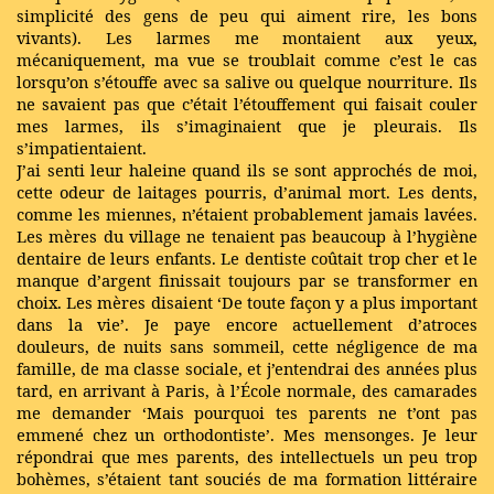
simplicité des gens de peu qui aiment rire, les bons
vivants). Les larmes me montaient aux yeux,
mécaniquement, ma vue se troublait comme c’est le cas
lorsqu’on s’étouffe avec sa salive ou quelque nourriture. Ils
ne savaient pas que c’était l’étouffement qui faisait couler
mes larmes, ils s’imaginaient que je pleurais. Ils
s’impatientaient.
J’ai senti leur haleine quand ils se sont approchés de moi,
cette odeur de laitages pourris, d’animal mort. Les dents,
comme les miennes, n’étaient probablement jamais lavées.
Les mères du village ne tenaient pas beaucoup à l’hygiène
dentaire de leurs enfants. Le dentiste coûtait trop cher et le
manque d’argent finissait toujours par se transformer en
choix. Les mères disaient ‘De toute façon y a plus important
dans la vie’. Je paye encore actuellement d’atroces
douleurs, de nuits sans sommeil, cette négligence de ma
famille, de ma classe sociale, et j’entendrai des années plus
tard, en arrivant à Paris, à l’École normale, des camarades
me demander ‘Mais pourquoi tes parents ne t’ont pas
emmené chez un orthodontiste’. Mes mensonges. Je leur
répondrai que mes parents, des intellectuels un peu trop
bohèmes, s’étaient tant souciés de ma formation littéraire