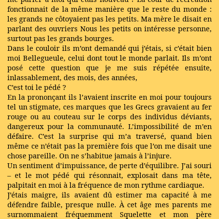
fonctionnait de la même manière que le reste du monde :
les grands ne côtoyaient pas les petits. Ma mère le disait en
parlant des ouvriers Nous les petits on intéresse personne,
surtout pas les grands bourges.
Dans le couloir ils m’ont demandé qui j’étais, si c’était bien
moi Bellegueule, celui dont tout le monde parlait. Ils m’ont
posé cette question que je me suis répétée ensuite,
inlassablement, des mois, des années,
C’est toi le pédé ?
En la prononçant ils l’avaient inscrite en moi pour toujours
tel un stigmate, ces marques que les Grecs gravaient au fer
rouge ou au couteau sur le corps des individus déviants,
dangereux pour la communauté. L’impossibilité de m’en
défaire. C’est la surprise qui m’a traversé, quand bien
même ce n’était pas la première fois que l’on me disait une
chose pareille. On ne s’habitue jamais à l’injure.
Un sentiment d’impuissance, de perte d’équilibre. J’ai souri
– et le mot pédé qui résonnait, explosait dans ma tête,
palpitait en moi à la fréquence de mon rythme cardiaque.
J’étais maigre, ils avaient dû estimer ma capacité à me
défendre faible, presque nulle. À cet âge mes parents me
surnommaient fréquemment Squelette et mon père