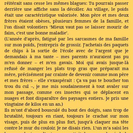
réitérait sans cesse les mêmes blagues: Tu pourrais passer
derrière une affiche sans la décoller. Au village, le poids
était une caractéristique valorisée. Mon père et mes deux
frères étaient obèses, plusieurs femmes de la famille, et
l’on disait volontiers ‘Mieux vaut pas se laisser mourir de
faim, c’est une bonne maladie’.
(L’année d’après, fatigué par les sarcasmes de ma famille
sur mon poids, j’entrepris de grossir. J’achetais des paquets
de chips à la sortie de l’école avec de l’argent que je
demandais à ma tante – mes parents n’auraient pas pu
m’en donner – et m’en gavais. Moi qui avais jusque-là
refusé de manger les plats trop gras que préparait ma
mère, précisément par crainte de devenir comme mon père
et mes frères – elle s’exaspérait : Ça va pas te boucher ton
trou du cul –, je me mis soudainement à tout avaler sur
mon passage, comme ces insectes qui se déplacent en
nuages et font disparaître des paysages entiers. Je pris une
vingtaine de kilos en un an.)
Ils m’ont d’abord bousculé du bout des doigts, sans trop de
brutalité, toujours en riant, toujours le crachat sur mon
visage, puis de plus en plus fort, jusqu’à claquer ma tête
contre le mur du couloir. Je ne disais rien. L’un m’a saisi les