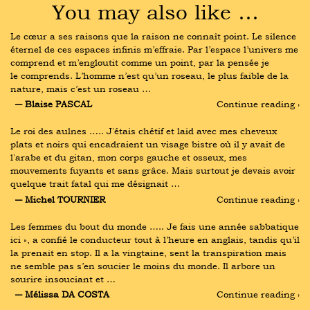
You may also like …
Le cœur a ses raisons que la raison ne connaît point. Le silence 
éternel de ces espaces infinis m’effraie. Par l’espace l’univers me 
comprend et m’engloutit comme un point, par la pensée je 
le comprends. L’homme n’est qu’un roseau, le plus faible de la 
nature, mais c’est un roseau …
― Blaise PASCAL
Continue reading ›
Le roi des aulnes ….. J'étais chétif et laid avec mes cheveux 
plats et noirs qui encadraient un visage bistre où il y avait de 
l'arabe et du gitan, mon corps gauche et osseux, mes 
mouvements fuyants et sans grâce. Mais surtout je devais avoir 
quelque trait fatal qui me désignait …
― Michel TOURNIER
Continue reading ›
Les femmes du bout du monde ….. Je fais une année sabbatique 
ici », a confié le conducteur tout à l’heure en anglais, tandis qu’il 
la prenait en stop. Il a la vingtaine, sent la transpiration mais 
ne semble pas s’en soucier le moins du monde. Il arbore un 
sourire insouciant et …
― Mélissa DA COSTA
Continue reading ›