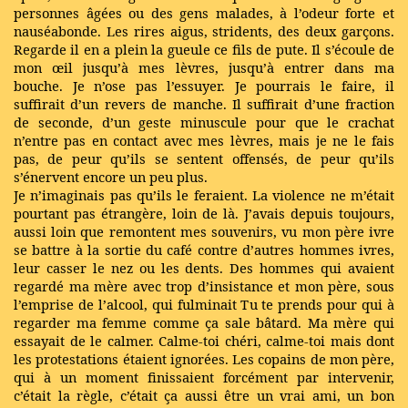
personnes âgées ou des gens malades, à l’odeur forte et
nauséabonde. Les rires aigus, stridents, des deux garçons.
Regarde il en a plein la gueule ce fils de pute. Il s’écoule de
mon œil jusqu’à mes lèvres, jusqu’à entrer dans ma
bouche. Je n’ose pas l’essuyer. Je pourrais le faire, il
suffirait d’un revers de manche. Il suffirait d’une fraction
de seconde, d’un geste minuscule pour que le crachat
n’entre pas en contact avec mes lèvres, mais je ne le fais
pas, de peur qu’ils se sentent offensés, de peur qu’ils
s’énervent encore un peu plus.
Je n’imaginais pas qu’ils le feraient. La violence ne m’était
pourtant pas étrangère, loin de là. J’avais depuis toujours,
aussi loin que remontent mes souvenirs, vu mon père ivre
se battre à la sortie du café contre d’autres hommes ivres,
leur casser le nez ou les dents. Des hommes qui avaient
regardé ma mère avec trop d’insistance et mon père, sous
l’emprise de l’alcool, qui fulminait Tu te prends pour qui à
regarder ma femme comme ça sale bâtard. Ma mère qui
essayait de le calmer. Calme-toi chéri, calme-toi mais dont
les protestations étaient ignorées. Les copains de mon père,
qui à un moment finissaient forcément par intervenir,
c’était la règle, c’était ça aussi être un vrai ami, un bon