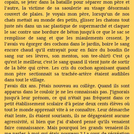
copain, se jeter dans la bataille pour séparer mon père et
l’autre, la victime de sa saoulerie au visage désormais
couvert de plaies. Je voyais mon père, lorsqu’un de nos
chats mettait au monde des petits, glisser les chatons tout
juste nés dans un sac plastique de supermarché et claquer
le sac contre une bordure de béton jusqu’à ce que le sac se
remplisse de sang et que les miaulements cessent. Je
l’avais vu égorger des cochons dans le jardin, boire le sang
encore chaud qu’il extrayait pour en faire du boudin (le
sang sur ses lèvres, son menton, son tee-shirt) C’est ça
qu’est le meilleur, c’est le sang quand il vient juste de sortir
de la bête qui crève. Les cris du cochon agonisant quand
mon père sectionnait sa trachée-artère étaient audibles
dans tout le village.
J’avais dix ans. J’étais nouveau au collège. Quand ils sont
apparus dans le couloir je ne les connaissais pas. J’ignorais
jusqu’à leur prénom, ce qui n’était pas fréquent dans ce
petit établissement scolaire d’à peine deux cents élèves où
tout le monde apprenait vite à se connaître. Leur démarche
était lente, ils étaient souriants, ils ne dégageaient aucune
agressivité, si bien que j’ai d’abord pensé qu’ils venaient
faire connaissance. Mais pourquoi les grands venaient-ils
me parler à moi qui étais nouveau ? La cour de récréation