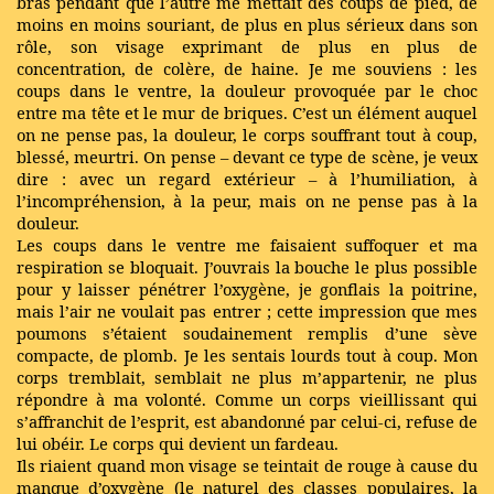
bras pendant que l’autre me mettait des coups de pied, de
moins en moins souriant, de plus en plus sérieux dans son
rôle, son visage exprimant de plus en plus de
concentration, de colère, de haine. Je me souviens : les
coups dans le ventre, la douleur provoquée par le choc
entre ma tête et le mur de briques. C’est un élément auquel
on ne pense pas, la douleur, le corps souffrant tout à coup,
blessé, meurtri. On pense – devant ce type de scène, je veux
dire : avec un regard extérieur – à l’humiliation, à
l’incompréhension, à la peur, mais on ne pense pas à la
douleur.
Les coups dans le ventre me faisaient suffoquer et ma
respiration se bloquait. J’ouvrais la bouche le plus possible
pour y laisser pénétrer l’oxygène, je gonflais la poitrine,
mais l’air ne voulait pas entrer ; cette impression que mes
poumons s’étaient soudainement remplis d’une sève
compacte, de plomb. Je les sentais lourds tout à coup. Mon
corps tremblait, semblait ne plus m’appartenir, ne plus
répondre à ma volonté. Comme un corps vieillissant qui
s’affranchit de l’esprit, est abandonné par celui-ci, refuse de
lui obéir. Le corps qui devient un fardeau.
Ils riaient quand mon visage se teintait de rouge à cause du
manque d’oxygène (le naturel des classes populaires, la