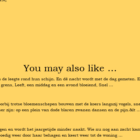
You may also like …
 de leegte rond hun schijn. En dé nacht wordt met de dag gemeten. Eeu
er grens, Leeft, een middag en een avond bloeiend, Snel …
rbij trotse bloemenschepen bouwen met de koers langszij vogels, snee
r zijn: op een plein van dode blaren zwanen dansen en de pijn.&lt 
en en wordt het jaargetijde minder naakt. Wie nu nog aan zacht kamerl
poedig weer door haar behagen en keert weer tot de woning …