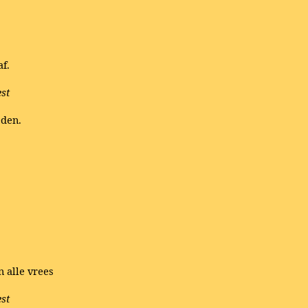
f.
est
eden.
n alle vrees
est