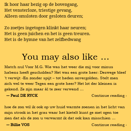
Ik hoor haar bezig op de bovengang,
Het vensterloze, triestige gevang,
Alleen omsloten door gesloten deuren;
Zo zoetjes ingetogen klinkt haar neuren;
Het is geen juichen en het is geen treuren.
Het is de hymne van het zelfbedwang
You may also like …
Match nul Voor M.G. Wie was het weer die mij voor minus 
habens heeft gescholden? Het was een grote heer: Deswege bleef 
’t verwijt -En zonder spijt – tot heden onvergolden. Stelt men 
zich wel te weer Tegen een grote heer? Het lot der kleinen is 
gekend. Ze zijn maar àl te zeer verwend …
― Paul DE RYCK
Continue reading ›
hoe de zon wil ik ook op uw huid warmte zoenen in het licht van 
mijn strook in het gras waar het kietelt kunt ge met ogen toe 
zien dat als de zon u verwarmt ik dat ook kan misschien …
― Billie VOS
Continue reading ›