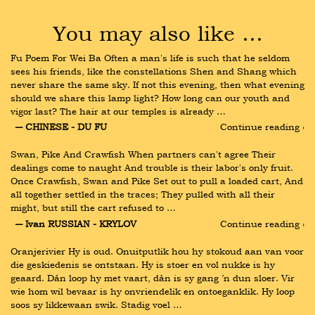
You may also like …
Fu Poem For Wei Ba Often a man's life is such that he seldom 
sees his friends, like the constellations Shen and Shang which 
never share the same sky. If not this evening, then what evening 
should we share this lamp light? How long can our youth and 
vigor last? The hair at our temples is already …
― CHINESE - DU FU
Continue reading ›
Swan, Pike And Crawfish When partners can't agree Their 
dealings come to naught And trouble is their labor's only fruit. 
Once Crawfish, Swan and Pike Set out to pull a loaded cart, And 
all together settled in the traces; They pulled with all their 
might, but still the cart refused to …
― Ivan RUSSIAN - KRYLOV
Continue reading ›
Oranjerivier Hy is oud. Onuitputlik hou hy stokoud aan van voor 
die geskiedenis se ontstaan. Hy is stoer en vol nukke is hy 
geaard. Dán loop hy met vaart, dàn is sy gang ’n dun sloer. Vir 
wie hom wil bevaar is hy onvriendelik en ontoeganklik. Hy loop 
soos sy likkewaan swik. Stadig voel …