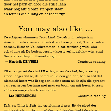
door het park en door die stille laan
waar nog altijd onze stappen staan
en letters die allang onleesbaar zijn.
You may also like …
De robijnen vlammen Trots kind. Zwoelrond: robijnvlam. 
Zwartste ruikertrossen. Strakst-kort oranje-rood, ’t welk ruiten 
dossen. Blossen Vol schrammen, bloot, uitzinnig wild, wier 
schaduw-ruk De bodem geselt – koortsverhit geluk – wier eind 
Gespitst verdwijnt: fluweel en git …
― Hendrik DE VRIES
Continue reading ›
Elke dag groeit de stad Elke dag groeit de stad, legt steen op 
steen, hoger wil ze, de hemel in ik, een gedicht, ben zo stil dat 
niemand hoort wat ik zeg een kleine stem wil ik zijn die spreekt 
van een groen bestaan met gras en boom om mij heen. tussen 
sibbe en margraten tussen sibbe …
― Leo HERBERGHS
Continue reading ›
Zefir en Chloris Zefir lag ontsluimerd neer Bij de gloed der 
middagstralen; 't Avondlied der nachtegalen Wekt de slaper 