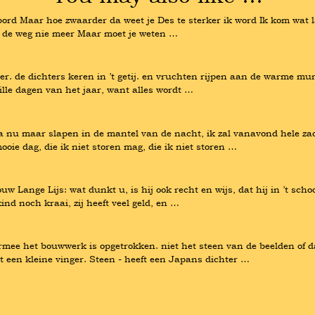
'n bord Maar hoe zwaarder da weet je Des te sterker ik word Ik kom wat 
st de weg nie meer Maar moet je weten …
ber. de dichters keren in ’t getij. en vruchten rijpen aan de warme mure
ille dagen van het jaar, want alles wordt …
 Ga nu maar slapen in de mantel van de nacht, ik zal vanavond hele zac
oie dag, die ik niet storen mag, die ik niet storen …
rouw Lange Lijs: wat dunkt u, is hij ook recht en wijs, dat hij in ’t sc
 kind noch kraai, zij heeft veel geld, en …
rmee het bouwwerk is opgetrokken. niet het steen van de beelden of da
nt een kleine vinger. Steen - heeft een Japans dichter …