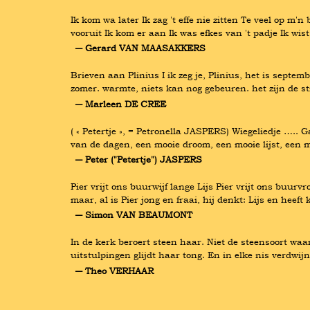
Ik kom wa later Ik zag 't effe nie zitten Te veel op m
vooruit Ik kom er aan Ik was efkes van 't padje Ik wi
― Gerard VAN MAASAKKERS
Brieven aan Plinius I ik zeg je, Plinius, het is septem
zomer. warmte, niets kan nog gebeuren. het zijn de st
― Marleen DE CREE
( « Petertje », = Petronella JASPERS) Wiegeliedje …..
van de dagen, een mooie droom, een mooie lijst, een mo
― Peter ("Petertje") JASPERS
Pier vrijt ons buurwijf lange Lijs Pier vrijt ons buurv
maar, al is Pier jong en fraai, hij denkt: Lijs en heeft
― Simon VAN BEAUMONT
In de kerk beroert steen haar. Niet de steensoort waa
uitstulpingen glijdt haar tong. En in elke nis verdwij
― Theo VERHAAR