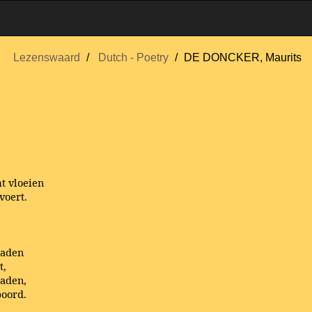
Lezenswaard
Dutch - Poetry
DE DONCKER, Maurits
t vloeien
voert.
raden
t,
aden,
boord.