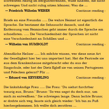
schwatzten Hastig im Bergunterrennen, Wilde Knaben, die nicht 
schweigen Und nicht ruhig sitzen können; Was die …
― Friedrich Wilhelm WEBER
Continue reading ›
Briefe an eine Freundin ….. Die wahre Heimat ist eigentlich die 
Sprache. Sie bestimmt die Sehnsucht danach, und die 
Entfernung vom Heimischen geht immer durch die Sprache am 
schnellsten. ….. Die Verschiedenheit der Sprachen ist nicht 
eine Verschiedenheit an Schällen und …
― Wilhelm von HUMBOLDT
Continue reading ›
Abendliche Haüser ….. Ich möchte wissen, wer diese neue Art 
der Geselligkeit hier bei uns importiert hat. Hat die Fastrade sie 
aus dem Krankenhause mitgebracht oder du aus der 
Singschule, oder hat der Dietz Egloff sie von seinen Portugiesen 
und Polacken gelernt? Für …
― Eduard von KEYSERLING
Continue reading ›
Die linkshändige Frau ….. Die Frau: "Du siehst furchtbar 
traurig aus, Bruno." Bruno: "So was sagst du doch nur, um 
mich zu entwaffnen." Sie schwiegen lange. Dann lachte Bruno; 
er drehte sich weg, fasste sich gleich wieder: "Ich bin zu Fuß 
hierhergekommen. Ich wollte dich zerstören …