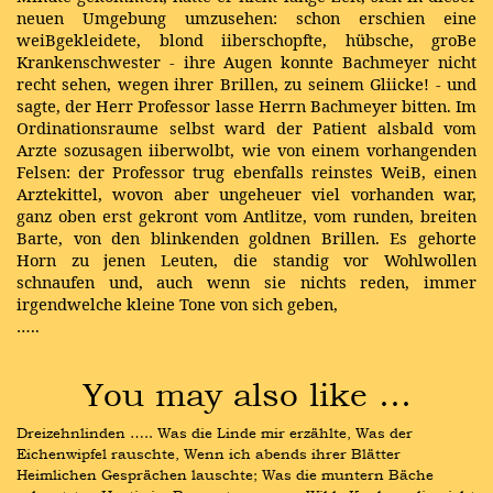
neuen Umgebung umzusehen: schon erschien eine
weiBgekleidete, blond iiberschopfte, hübsche, groBe
Krankenschwester - ihre Augen konnte Bachmeyer nicht
recht sehen, wegen ihrer Brillen, zu seinem Gliicke! - und
sagte, der Herr Professor lasse Herrn Bachmeyer bitten. Im
Ordinationsraume selbst ward der Patient alsbald vom
Arzte sozusagen iiberwolbt, wie von einem vorhangenden
Felsen: der Professor trug ebenfalls reinstes WeiB, einen
Arztekittel, wovon aber ungeheuer viel vorhanden war,
ganz oben erst gekront vom Antlitze, vom runden, breiten
Barte, von den blinkenden goldnen Brillen. Es gehorte
Horn zu jenen Leuten, die standig vor Wohlwollen
schnaufen und, auch wenn sie nichts reden, immer
irgendwelche kleine Tone von sich geben,
…..
You may also like …
Dreizehnlinden ….. Was die Linde mir erzählte, Was der 
Eichenwipfel rauschte, Wenn ich abends ihrer Blätter 
Heimlichen Gesprächen lauschte; Was die muntern Bäche 