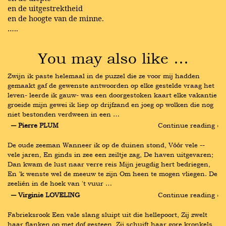
en de uitgestrektheid
en de hoogte van de minne.
…..
You may also like …
Zwijn ik paste helemaal in de puzzel die ze voor mij hadden 
gemaakt gaf de gewenste antwoorden op elke gestelde vraag het 
leven- leerde ik gauw- was een doorgestoken kaart elke vakantie 
groeide mijn gewei ik liep op drijfzand en joeg op wolken die nog 
niet bestonden verdween in een …
― Pierre PLUM
Continue reading ›
De oude zeeman Wanneer ik op de duinen stond, Vóór vele -- 
vele jaren, En ginds in zee een zeiltje zag, De haven uitgevaren; 
Dan kwam de lust naar verre reis Mijn jeugdig hert bedriegen, 
En 'k wenste wel de meeuw te zijn Om heen te mogen vliegen. De 
zeeliên in de hoek van 't vuur …
― Virginie LOVELING
Continue reading ›
Fabrieksrook Een vale slang sluipt uit die hellepoort, Zij zwelt 
haar flanken op met dof gesteen, Zij schuift haar gore kronkels 