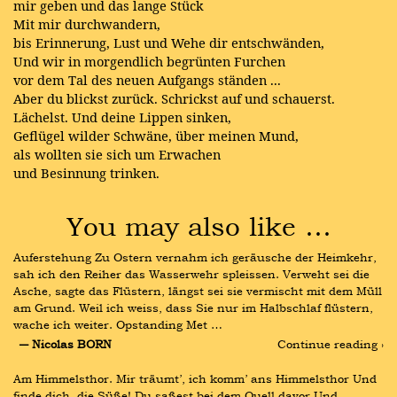
mir geben und das lange Stück
Mit mir durchwandern,
bis Erinnerung, Lust und Wehe dir entschwänden,
Und wir in morgendlich begrünten Furchen
vor dem Tal des neuen Aufgangs ständen ...
Aber du blickst zurück. Schrickst auf und schauerst.
Lächelst. Und deine Lippen sinken,
Geflügel wilder Schwäne, über meinen Mund,
als wollten sie sich um Erwachen
und Besinnung trinken.
You may also like …
Auferstehung Zu Ostern vernahm ich geräusche der Heimkehr, 
sah ich den Reiher das Wasserwehr spleissen. Verweht sei die 
Asche, sagte das Flüstern, längst sei sie vermischt mit dem Müll 
am Grund. Weil ich weiss, dass Sie nur im Halbschlaf flüstern, 
wache ich weiter. Opstanding Met …
― Nicolas BORN
Continue reading ›
Am Himmelsthor. Mir träumt’, ich komm’ ans Himmelsthor Und 
finde dich, die Süße! Du saßest bei dem Quell davor Und 