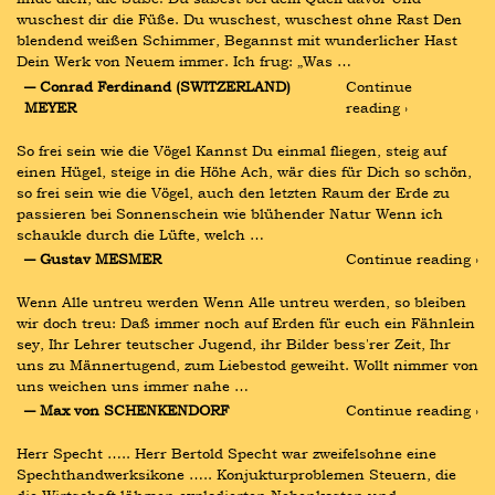
wuschest dir die Füße. Du wuschest, wuschest ohne Rast Den 
blendend weißen Schimmer, Begannst mit wunderlicher Hast 
Dein Werk von Neuem immer. Ich frug: „Was …
― Conrad Ferdinand (SWITZERLAND) 
Continue 
MEYER
reading ›
So frei sein wie die Vögel Kannst Du einmal fliegen, steig auf 
einen Hügel, steige in die Höhe Ach, wär dies für Dich so schön, 
so frei sein wie die Vögel, auch den letzten Raum der Erde zu 
passieren bei Sonnenschein wie blühender Natur Wenn ich 
schaukle durch die Lüfte, welch …
― Gustav MESMER
Continue reading ›
Wenn Alle untreu werden Wenn Alle untreu werden, so bleiben 
wir doch treu: Daß immer noch auf Erden für euch ein Fähnlein 
sey, Ihr Lehrer teutscher Jugend, ihr Bilder bess'rer Zeit, Ihr 
uns zu Männertugend, zum Liebestod geweiht. Wollt nimmer von 
uns weichen uns immer nahe …
― Max von SCHENKENDORF
Continue reading ›
Herr Specht ….. Herr Bertold Specht war zweifelsohne eine 
Spechthandwerksikone ….. Konjukturproblemen Steuern, die 