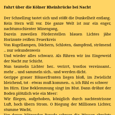
Fahrt über die Kölner Rheinbrücke bei Nacht
Der Schnellzug tastet sich und stößt die Dunkelheit entlang.
Kein Stern will vor. Die ganze Welt ist nur ein enger,
nachtumschienter Minengang,
Darein zuweilen Förderstellen blauen Lichtes jähe
Horizonte reißen: Feuerkreis
Von Kugellampen, Dächern, Schloten, dampfend, strömend
.. nur sekundenweis
Und wieder alles schwarz. Als führen wir ins Eingeweid
der Nacht zur Schicht.
Nun taumeln Lichter her.. verirrt, trostlos vereinsamt..
mehr .. und sammeln sich.. und werden dicht.
Gerippe grauer Häuserfronten liegen bloß, im Zwielicht
bleichend, tot - etwas muß kommen.. o, ich fühl es schwer
Im Hirn. Eine Beklemmung singt im Blut. Dann dröhnt der
Boden plötzlich wie ein Meer:
Wir fliegen, aufgehoben, königlich durch nachtentrissne
Luft, hoch übern Strom. O Biegung der Millionen Lichter,
stumme Wacht,
Vor deren blitzender Parade schwer die Wasser abwärts