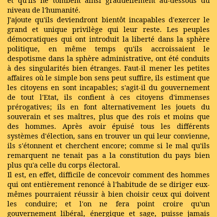
et qu'ils ne tombent ainsi graduellement au-dessous du
niveau de l'humanité.
J'ajoute qu'ils deviendront bientôt incapables d'exercer le
grand et unique privilège qui leur reste. Les peuples
démocratiques qui ont introduit la liberté dans la sphère
politique, en même temps qu'ils accroissaient le
despotisme dans la sphère administrative, ont été conduits
à des singularités bien étranges. Faut-il mener les petites
affaires où le simple bon sens peut suffire, ils estiment que
les citoyens en sont incapables; s'agit-il du gouvernement
de tout l'Etat, ils confient à ces citoyens d'immenses
prérogatives; ils en font alternativement les jouets du
souverain et ses maîtres, plus que des rois et moins que
des hommes. Après avoir épuisé tous les différents
systèmes d'élection, sans en trouver un qui leur convienne,
ils s'étonnent et cherchent encore; comme si le mal qu'ils
remarquent ne tenait pas a la constitution du pays bien
plus qu'a celle du corps électoral.
Il est, en effet, difficile de concevoir comment des hommes
qui ont entièrement renoncé à l'habitude de se diriger eux-
mêmes pourraient réussir à bien choisir ceux qui doivent
les conduire; et l'on ne fera point croire qu'un
gouvernement libéral, énergique et sage, puisse jamais