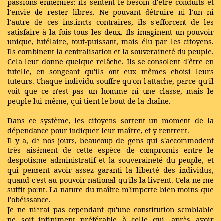
passions ennemies: ils sentent le besoin d'être conduits et
l'envie de rester libres. Ne pouvant détruire ni l'un ni
l'autre de ces instincts contraires, ils s'efforcent de les
satisfaire à la fois tous les deux. Ils imaginent un pouvoir
unique, tutélaire, tout-puissant, mais élu par les citoyens.
Ils combinent la centralisation et la souveraineté du peuple.
Cela leur donne quelque relâche. Ils se consolent d'être en
tutelle, en songeant qu'ils ont eux mêmes choisi leurs
tuteurs. Chaque individu souffre qu'on l'attache, parce qu'il
voit que ce n'est pas un homme ni une classe, mais le
peuple lui-même, qui tient le bout de la chaîne.
Dans ce système, les citoyens sortent un moment de la
dépendance pour indiquer leur maître, et y rentrent.
Il y a, de nos jours, beaucoup de gens qui s'accommodent
très aisément de cette espèce de compromis entre le
despotisme administratif et la souveraineté du peuple, et
qui pensent avoir assez garanti la liberté des individus,
quand c'est au pouvoir national qu'ils la livrent. Cela ne me
suffit point. La nature du maître m'importe bien moins que
l'obéissance.
Je ne nierai pas cependant qu'une constitution semblable
ne soit infiniment préférable à celle qui, après avoir