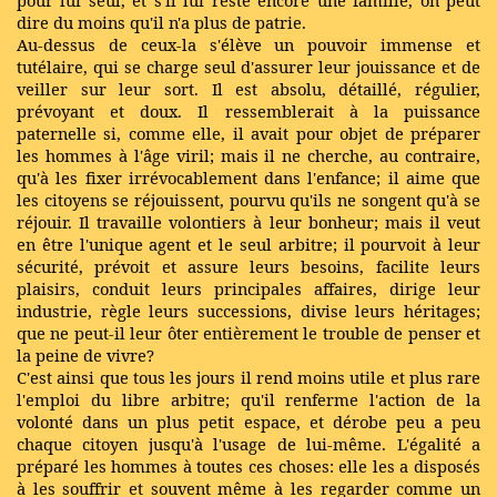
pour lui seul, et s'il lui reste encore une famille, on peut
dire du moins qu'il n'a plus de patrie.
Au-dessus de ceux-la s'élève un pouvoir immense et
tutélaire, qui se charge seul d'assurer leur jouissance et de
veiller sur leur sort. Il est absolu, détaillé, régulier,
prévoyant et doux. Il ressemblerait à la puissance
paternelle si, comme elle, il avait pour objet de préparer
les hommes à l'âge viril; mais il ne cherche, au contraire,
qu'à les fixer irrévocablement dans l'enfance; il aime que
les citoyens se réjouissent, pourvu qu'ils ne songent qu'à se
réjouir. Il travaille volontiers à leur bonheur; mais il veut
en être l'unique agent et le seul arbitre; il pourvoit à leur
sécurité, prévoit et assure leurs besoins, facilite leurs
plaisirs, conduit leurs principales affaires, dirige leur
industrie, règle leurs successions, divise leurs héritages;
que ne peut-il leur ôter entièrement le trouble de penser et
la peine de vivre?
C'est ainsi que tous les jours il rend moins utile et plus rare
l'emploi du libre arbitre; qu'il renferme l'action de la
volonté dans un plus petit espace, et dérobe peu a peu
chaque citoyen jusqu'à l'usage de lui-même. L'égalité a
préparé les hommes à toutes ces choses: elle les a disposés
à les souffrir et souvent même à les regarder comme un