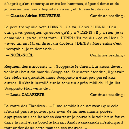
d’esprit qu’on remarque entre les hommes, dépend donc et du 
gouvernement sous lequel ils vivent, et du siècle plus ou …
― Claude-Adrien HELVETIUS
Continue reading ›
Le père tranquille Acte I DENIS : Ca va, Henri ? HENRI : Ben… 
oui, ça va, pourquoi, qu'est-ce qu'il y a ? DENIS : Il y a rien, je te 
demande si ça va, c'est tout… HENRI : Tu me dis « ça va Henri ? 
» avec un air, là, on dirait un docteur ! DENIS : Mais enfin c'est 
incroyable, je te demande …
― NOËL-NOËL
Continue reading ›
Requiem des innocents ….. Scoppiato le chien. Lui aussi devait 
venir du bout du monde. Scoppiato. Sur notre étendue, il y avait 
des clebs en quantité, mais Scoppiato n’était pas pareil aux 
autres. Il s’était installé sur la zone un après-midi de 14 juillet. 
Scoppiato était venu de …
― Louis CALAFERTE
Continue reading ›
La route des Flandres ….. Il me semblait de nouveau que cela 
n’aurait pas ne pouvait pas avoir de fin mes mains posées, 
appuyées sur ses hanches écartant je pouvais le voir brun fauve 
dans la nuit et sa bouche faisant Aaah aaaaaaaah m’enfonçant 
tout entier dans cette mousse ces mauves …