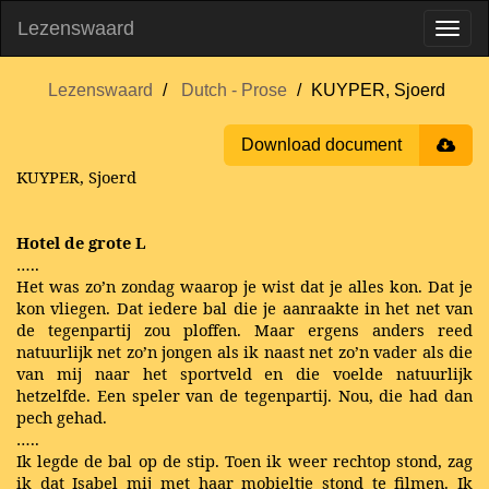
Lezenswaard
Lezenswaard
Dutch - Prose
KUYPER, Sjoerd
Download document
KUYPER, Sjoerd
Hotel de grote L
…..
Het was zo’n zondag waarop je wist dat je alles kon. Dat je
kon vliegen. Dat iedere bal die je aanraakte in het net van
de tegenpartij zou ploffen. Maar ergens anders reed
natuurlijk net zo’n jongen als ik naast net zo’n vader als die
van mij naar het sportveld en die voelde natuurlijk
hetzelfde. Een speler van de tegenpartij. Nou, die had dan
pech gehad.
…..
Ik legde de bal op de stip. Toen ik weer rechtop stond, zag
ik dat Isabel mij met haar mobieltje stond te filmen. Ik