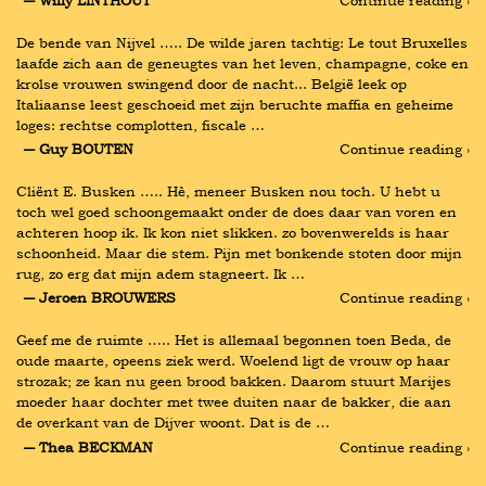
De bende van Nijvel ….. De wilde jaren tachtig: Le tout Bruxelles 
laafde zich aan de geneugtes van het leven, champagne, coke en 
krolse vrouwen swingend door de nacht... België leek op 
Italiaanse leest geschoeid met zijn beruchte maffia en geheime 
loges: rechtse complotten, fiscale …
― Guy BOUTEN
Continue reading ›
Cliënt E. Busken ….. Hè, meneer Busken nou toch. U hebt u 
toch wel goed schoongemaakt onder de does daar van voren en 
achteren hoop ik. Ik kon niet slikken. zo bovenwerelds is haar 
schoonheid. Maar die stem. Pijn met bonkende stoten door mijn 
rug, zo erg dat mijn adem stagneert. Ik …
― Jeroen BROUWERS
Continue reading ›
Geef me de ruimte ….. Het is allemaal begonnen toen Beda, de 
oude maarte, opeens ziek werd. Woelend ligt de vrouw op haar 
strozak; ze kan nu geen brood bakken. Daarom stuurt Marijes 
moeder haar dochter met twee duiten naar de bakker, die aan 
de overkant van de Dijver woont. Dat is de …
― Thea BECKMAN
Continue reading ›