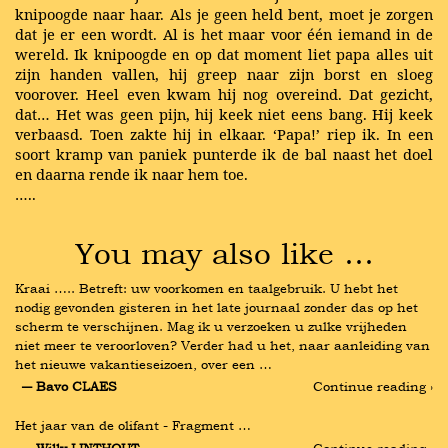
knipoogde naar haar. Als je geen held bent, moet je zorgen
dat je er een wordt. Al is het maar voor één iemand in de
wereld. Ik knipoogde en op dat moment liet papa alles uit
zijn handen vallen, hij greep naar zijn borst en sloeg
voorover. Heel even kwam hij nog overeind. Dat gezicht,
dat… Het was geen pijn, hij keek niet eens bang. Hij keek
verbaasd. Toen zakte hij in elkaar. ‘Papa!’ riep ik. In een
soort kramp van paniek punterde ik de bal naast het doel
en daarna rende ik naar hem toe.
…..
You may also like …
Kraai ….. Betreft: uw voorkomen en taalgebruik. U hebt het 
nodig gevonden gisteren in het late journaal zonder das op het 
scherm te verschijnen. Mag ik u verzoeken u zulke vrijheden 
niet meer te veroorloven? Verder had u het, naar aanleiding van 
het nieuwe vakantieseizoen, over een …
― Bavo CLAES
Continue reading ›
Het jaar van de olifant - Fragment …
― Willy LINTHOUT
Continue reading ›