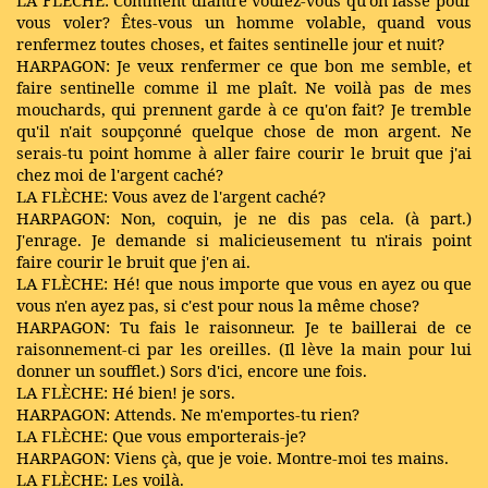
vous voler? Êtes-vous un homme volable, quand vous
renfermez toutes choses, et faites sentinelle jour et nuit?
HARPAGON: Je veux renfermer ce que bon me semble, et
faire sentinelle comme il me plaît. Ne voilà pas de mes
mouchards, qui prennent garde à ce qu'on fait? Je tremble
qu'il n'ait soupçonné quelque chose de mon argent. Ne
serais-tu point homme à aller faire courir le bruit que j'ai
chez moi de l'argent caché?
LA FLÈCHE: Vous avez de l'argent caché?
HARPAGON: Non, coquin, je ne dis pas cela. (à part.)
J'enrage. Je demande si malicieusement tu n'irais point
faire courir le bruit que j'en ai.
LA FLÈCHE: Hé! que nous importe que vous en ayez ou que
vous n'en ayez pas, si c'est pour nous la même chose?
HARPAGON: Tu fais le raisonneur. Je te baillerai de ce
raisonnement-ci par les oreilles. (Il lève la main pour lui
donner un soufflet.) Sors d'ici, encore une fois.
LA FLÈCHE: Hé bien! je sors.
HARPAGON: Attends. Ne m'emportes-tu rien?
LA FLÈCHE: Que vous emporterais-je?
HARPAGON: Viens çà, que je voie. Montre-moi tes mains.
LA FLÈCHE: Les voilà.