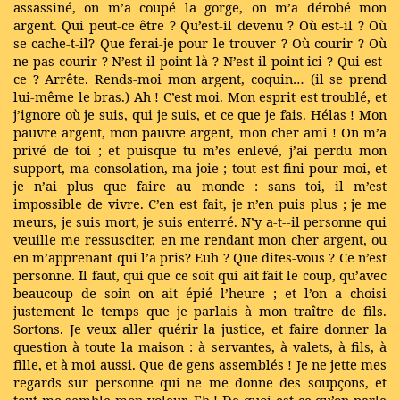
assassiné, on m’a coupé la gorge, on m’a dérobé mon
argent. Qui peut-ce être ? Qu’est-il devenu ? Où est-il ? Où
se cache-t-il? Que ferai-je pour le trouver ? Où courir ? Où
ne pas courir ? N’est-il point là ? N’est-il point ici ? Qui est-
ce ? Arrête. Rends-moi mon argent, coquin… (il se prend
lui-même le bras.) Ah ! C’est moi. Mon esprit est troublé, et
j’ignore où je suis, qui je suis, et ce que je fais. Hélas ! Mon
pauvre argent, mon pauvre argent, mon cher ami ! On m’a
privé de toi ; et puisque tu m’es enlevé, j’ai perdu mon
support, ma consolation, ma joie ; tout est fini pour moi, et
je n’ai plus que faire au monde : sans toi, il m’est
impossible de vivre. C’en est fait, je n’en puis plus ; je me
meurs, je suis mort, je suis enterré. N’y a-t--il personne qui
veuille me ressusciter, en me rendant mon cher argent, ou
en m’apprenant qui l’a pris? Euh ? Que dites-vous ? Ce n’est
personne. Il faut, qui que ce soit qui ait fait le coup, qu’avec
beaucoup de soin on ait épié l’heure ; et l’on a choisi
justement le temps que je parlais à mon traître de fils.
Sortons. Je veux aller quérir la justice, et faire donner la
question à toute la maison : à servantes, à valets, à fils, à
fille, et à moi aussi. Que de gens assemblés ! Je ne jette mes
regards sur personne qui ne me donne des soupçons, et
tout me semble mon voleur. Eh ! De quoi est-ce qu’on parle