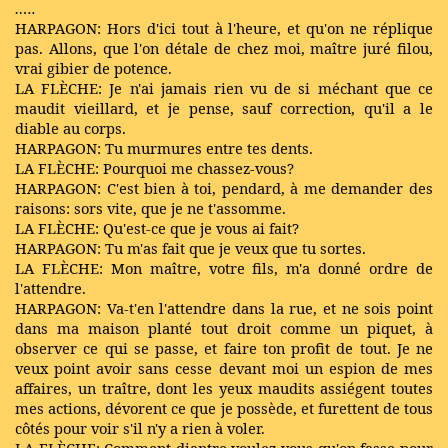
…..
HARPAGON: Hors d'ici tout à l'heure, et qu'on ne réplique
pas. Allons, que l'on détale de chez moi, maître juré filou,
vrai gibier de potence.
LA FLÈCHE: Je n'ai jamais rien vu de si méchant que ce
maudit vieillard, et je pense, sauf correction, qu'il a le
diable au corps.
HARPAGON: Tu murmures entre tes dents.
LA FLÈCHE: Pourquoi me chassez-vous?
HARPAGON: C'est bien à toi, pendard, à me demander des
raisons: sors vite, que je ne t'assomme.
LA FLÈCHE: Qu'est-ce que je vous ai fait?
HARPAGON: Tu m'as fait que je veux que tu sortes.
LA FLÈCHE: Mon maître, votre fils, m'a donné ordre de
l'attendre.
HARPAGON: Va-t'en l'attendre dans la rue, et ne sois point
dans ma maison planté tout droit comme un piquet, à
observer ce qui se passe, et faire ton profit de tout. Je ne
veux point avoir sans cesse devant moi un espion de mes
affaires, un traître, dont les yeux maudits assiégent toutes
mes actions, dévorent ce que je possède, et furettent de tous
côtés pour voir s'il n'y a rien à voler.
LA FLÈCHE: Comment diantre voulez-vous qu'on fasse pour