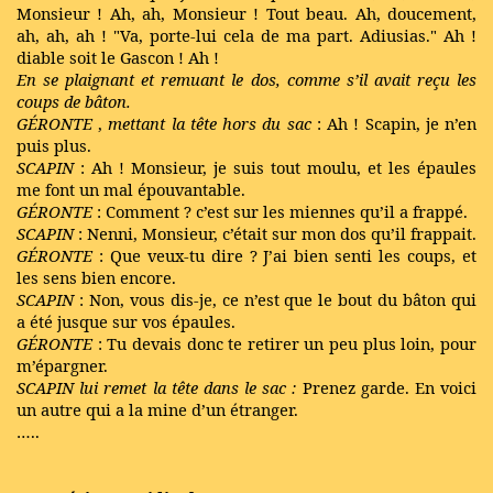
Monsieur ! Ah, ah, Monsieur ! Tout beau. Ah, doucement,
ah, ah, ah ! "Va, porte-lui cela de ma part. Adiusias." Ah !
diable soit le Gascon ! Ah !
En se plaignant et remuant le dos, comme s’il avait reçu les
coups de bâton.
GÉRONTE
,
mettant la tête hors du sac
: Ah ! Scapin, je n’en
puis plus.
SCAPIN
: Ah ! Monsieur, je suis tout moulu, et les épaules
me font un mal épouvantable.
GÉRONTE
: Comment ? c’est sur les miennes qu’il a frappé.
SCAPIN
: Nenni, Monsieur, c’était sur mon dos qu’il frappait.
GÉRONTE
: Que veux-tu dire ? J’ai bien senti les coups, et
les sens bien encore.
SCAPIN
: Non, vous dis-je, ce n’est que le bout du bâton qui
a été jusque sur vos épaules.
GÉRONTE
: Tu devais donc te retirer un peu plus loin, pour
m’épargner.
SCAPIN lui remet la tête dans le sac :
Prenez garde. En voici
un autre qui a la mine d’un étranger.
…..