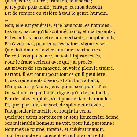
Qu’injustice, intérêt, trahison, fourberie ;
Je n’y puis plus tenir, j’enrage, et mon dessein
Est de rompre en visière à tout le genre humain.
.....
Non, elle est générale, et je hais tous les hommes :
Les uns, parce qu’ils sont méchants, et malfaisants ;
Et les autres, pour être aux méchants, complaisants,
Et n’avoir pas, pour eux, ces haines vigoureuses
Que doit donner le vice aux âmes vertueuses.
De cette complaisance, on voit l’injuste excès,
Pour le franc scélérat avec qui j’ai procès ;
Au travers de son masque, on voit à plein le traître,
Partout, il est connu pour tout ce qu’il peut être ;
Et ses roulements d’yeux, et son ton radouci,
N’imposent qu’à des gens qui ne sont point d’ici.
On sait que ce pied plat, digne qu’on le confonde,
Par de sales emplois, s’est poussé dans le monde :
Et, que, par eux, son sort, de splendeur revêtu,
Fait gronder le mérite, et rougir la vertu.
Quelques titres honteux qu’en tous lieux on lui donne,
Son misérable honneur ne voit, pour lui, personne :
Nommez-le fourbe, infâme, et scélérat maudit,
Tout le monde en convient, et nul n’y contredit.