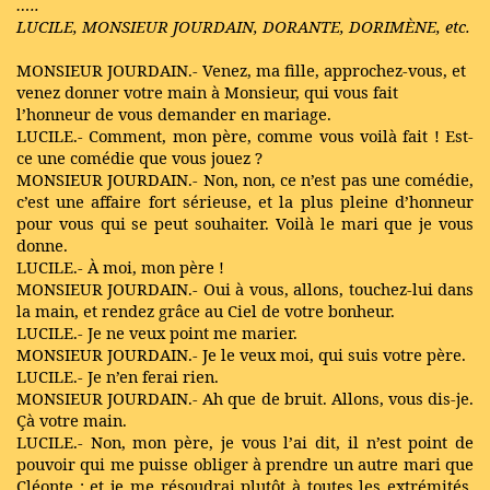
…..
LUCILE, MONSIEUR JOURDAIN, DORANTE, DORIMÈNE, etc.
MONSIEUR JOURDAIN.- Venez, ma fille, approchez-vous, et
venez donner votre main à Monsieur, qui vous fait
l’honneur de vous demander en mariage.
LUCILE.- Comment, mon père, comme vous voilà fait ! Est-
ce une comédie que vous jouez ?
MONSIEUR JOURDAIN.- Non, non, ce n’est pas une comédie,
c’est une affaire fort sérieuse, et la plus pleine d’honneur
pour vous qui se peut souhaiter. Voilà le mari que je vous
donne.
LUCILE.- À moi, mon père !
MONSIEUR JOURDAIN.- Oui à vous, allons, touchez-lui dans
la main, et rendez grâce au Ciel de votre bonheur.
LUCILE.- Je ne veux point me marier.
MONSIEUR JOURDAIN.- Je le veux moi, qui suis votre père.
LUCILE.- Je n’en ferai rien.
MONSIEUR JOURDAIN.- Ah que de bruit. Allons, vous dis-je.
Çà votre main.
LUCILE.- Non, mon père, je vous l’ai dit, il n’est point de
pouvoir qui me puisse obliger à prendre un autre mari que
Cléonte ; et je me résoudrai plutôt à toutes les extrémités,