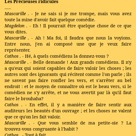
Les Précieuses ridicules
…..
Mascarille
.
- Je ne sais si je me trompe, mais vous avez
toute la mine d'avoir fait quelque comédie.
Magdelon
.
- Eh ! Il pourrait être quelque chose de ce que
vous dites.
Mascarille
.
- Ah ! Ma foi, il faudra que nous la voyions.
Entre nous, j'en ai composé une que je veux faire
représenter.
Cathos
.
- Hé, à quels comédiens la donnez-vous ?
Mascarille
. - Belle demande ! Aux grands comédiens. Il n'y
a qu'eux qui soient capables de faire valoir les choses ; les
autres sont des ignorants qui récitent comme l'on parle ; ils
ne savent pas faire ronfler les vers, et s'arrêter au bel
endroit : et le moyen de connaître où est le beau vers, si le
comédien ne s'y arrête, et ne vous avertit par là qu'il faut
faire le brouhaha?
Cathos
. - En effet, il y a manière de faire sentir aux
auditeurs les beautés d'un ouvrage ; et les choses ne valent
que ce qu'on les fait valoir.
Mascarille
.
- Que vous semble de ma petite-oie
? La
trouvez-vous congruante à l'habit ?
Cathos
.
- Tout à fait.