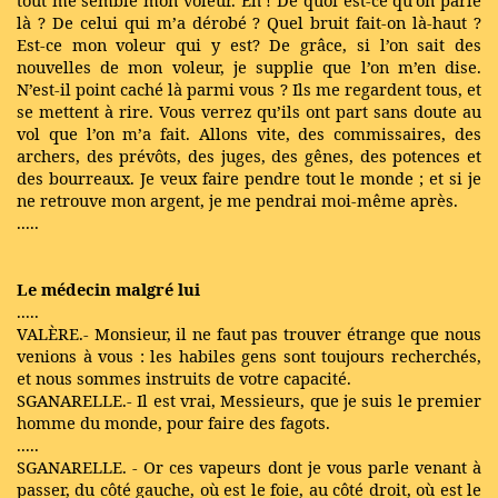
là ? De celui qui m’a dérobé ? Quel bruit fait-on là-haut ?
Est-ce mon voleur qui y est? De grâce, si l’on sait des
nouvelles de mon voleur, je supplie que l’on m’en dise.
N’est-il point caché là parmi vous ? Ils me regardent tous, et
se mettent à rire. Vous verrez qu’ils ont part sans doute au
vol que l’on m’a fait. Allons vite, des commissaires, des
archers, des prévôts, des juges, des gênes, des potences et
des bourreaux. Je veux faire pendre tout le monde ; et si je
ne retrouve mon argent, je me pendrai moi-même après.
.....
Le médecin malgré lui
.....
VALÈRE.- Monsieur, il ne faut pas trouver étrange que nous
venions à vous : les habiles gens sont toujours recherchés,
et nous sommes instruits de votre capacité.
SGANARELLE.- Il est vrai, Messieurs, que je suis le premier
homme du monde, pour faire des fagots.
.....
SGANARELLE. - Or ces vapeurs dont je vous parle venant à
passer, du côté gauche, où est le foie, au côté droit, où est le