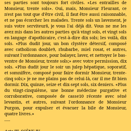
ses parties sont toujours fort civiles. «Les entrailles de
Monsieur, trente sols». Oui, mais, Monsieur Fleurant, ce
n'est pas tout que d'être civil, il faut être aussi raisonnable,
et ne pas écorcher les malades. Trente sols un lavement, je
suis votre serviteur8, je vous l'ai déjà dit. Vous ne me les
avez mis dans les autres parties qu'à vingt sols, et vingt sols
en langage d'apothicaire, c'est-à-dire dix sols; les voilà, dix
sols. «Plus dudit jour, un bon clystère détersif, composé
avec catholicon double9, rhubarbe, miel rosat, et autres,
suivant l'ordonnance, pour balayer, laver, et nettoyer le bas-
ventre de Monsieur, trente sols;» avec votre permission, dix
sols. «Plus dudit jour le soir un julep hépatique, soporatif,
et somnifère, composé pour faire dormir Monsieur, trente-
cinq sols;» je ne me plains pas de celui-là, car il me fit bien
dormir. Dix, quinze, seize et dix-sept sols, six deniers. «Plus
du vingt-cinquième, une bonne médecine purgative et
corroborative, composée de casse10 récente avec séné
levantin, et autres, suivant l'ordonnance de Monsieur
Purgon, pour expulser et évacuer la bile de Monsieur,
quatre livres.»
.....
Acte III, SCÈNE IV