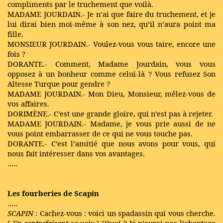
compliments par le truchement que voilà.
MADAME JOURDAIN.- Je n’ai que faire du truchement, et je
lui dirai bien moi-même à son nez, qu’il n’aura point ma
fille.
MONSIEUR JOURDAIN.- Voulez-vous vous taire, encore une
fois ?
DORANTE.- Comment, Madame Jourdain, vous vous
opposez à un bonheur comme celui-là ? Vous refusez Son
Altesse Turque pour gendre ?
MADAME JOURDAIN.- Mon Dieu, Monsieur, mêlez-vous de
vos affaires.
DORIMÈNE.- C’est une grande gloire, qui n’est pas à rejeter.
MADAME JOURDAIN.- Madame, je vous prie aussi de ne
vous point embarrasser de ce qui ne vous touche pas.
DORANTE.- C’est l’amitié que nous avons pour vous, qui
nous fait intéresser dans vos avantages.
…..
Les fourberies de Scapin
…..
SCAPIN
: Cachez-vous : voici un spadassin qui vous cherche.
(
En contrefaisant sa
voix
) "Quoi ? Jé n’aurai pas l’abantage