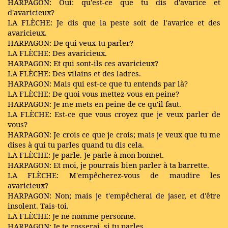
HARPAGON: Oui: qu'est-ce que tu dis d'avarice et
d'avaricieux?
LA FLÈCHE: Je dis que la peste soit de l'avarice et des
avaricieux.
HARPAGON: De qui veux-tu parler?
LA FLÈCHE: Des avaricieux.
HARPAGON: Et qui sont-ils ces avaricieux?
LA FLÈCHE: Des vilains et des ladres.
HARPAGON: Mais qui est-ce que tu entends par là?
LA FLÈCHE: De quoi vous mettez-vous en peine?
HARPAGON: Je me mets en peine de ce qu'il faut.
LA FLÈCHE: Est-ce que vous croyez que je veux parler de
vous?
HARPAGON: Je crois ce que je crois; mais je veux que tu me
dises à qui tu parles quand tu dis cela.
LA FLÈCHE: Je parle. Je parle à mon bonnet.
HARPAGON: Et moi, je pourrais bien parler à ta barrette.
LA FLÈCHE: M'empêcherez-vous de maudire les
avaricieux?
HARPAGON: Non; mais je t'empêcherai de jaser, et d'être
insolent. Tais-toi.
LA FLÈCHE: Je ne nomme personne.
HARPAGON: Je te rosserai, si tu parles.