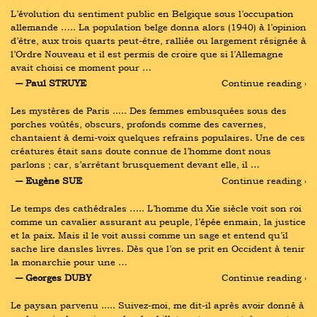
L’évolution du sentiment public en Belgique sous l’occupation 
allemande ….. La population belge donna alors (1940) à l’opinion 
d’être, aux trois quarts peut-être, ralliée ou largement résignée à 
l’Ordre Nouveau et il est permis de croire que si l’Allemagne 
avait choisi ce moment pour …
― Paul STRUYE
Continue reading ›
Les mystères de Paris ..... Des femmes embusquées sous des 
porches voûtés, obscurs, profonds comme des cavernes, 
chantaient à demi-voix quelques refrains populaires. Une de ces 
créatures était sans doute connue de l’homme dont nous 
parlons ; car, s’arrêtant brusquement devant elle, il …
― Eugène SUE
Continue reading ›
Le temps des cathédrales ….. L’homme du Xie siècle voit son roi 
comme un cavalier assurant au peuple, l’épée enmain, la justice 
et la paix. Mais il le voit aussi comme un sage et entend qu’il 
sache lire dansles livres. Dès que l’on se prit en Occident à tenir 
la monarchie pour une …
― Georges DUBY
Continue reading ›
Le paysan parvenu ..... Suivez-moi, me dit-il après avoir donné à 