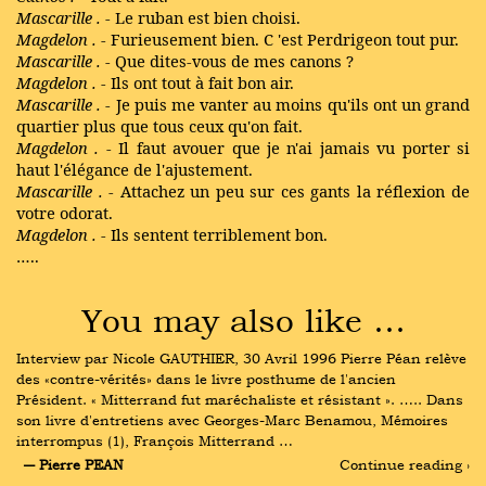
Mascarille
.
- Le ruban est bien choisi.
Magdelon
.
- Furieusement bien.
C
'est Perdrigeon
tout pur.
Mascarille
.
- Que dites-vous de mes canons ?
Magdelon
.
- Ils ont tout à fait bon air.
Mascarille
.
- Je puis me vanter au moins qu'ils ont un grand
quartier plus que tous ceux qu'on fait.
Magdelon
.
- Il faut avouer que je n'ai jamais vu porter si
haut l'élégance de l'ajustement.
Mascarille
.
- Attachez un peu sur ces gants la réflexion de
votre odorat.
Magdelon
.
- Ils sentent terriblement bon.
…..
You may also like …
Interview par Nicole GAUTHIER, 30 Avril 1996 Pierre Péan relève 
des «contre-vérités» dans le livre posthume de l'ancien 
Président. « Mitterrand fut maréchaliste et résistant ». ….. Dans 
son livre d'entretiens avec Georges-Marc Benamou, Mémoires 
interrompus (1), François Mitterrand …
― Pierre PEAN
Continue reading ›