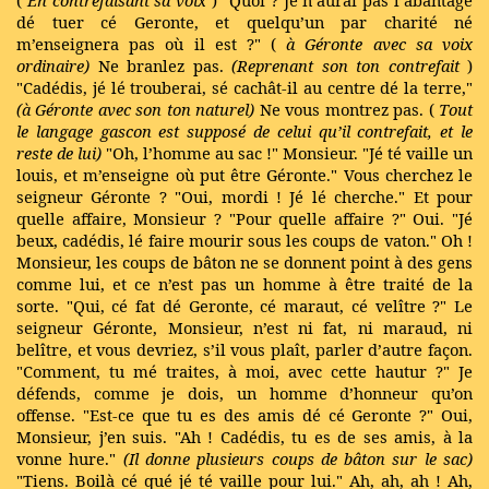
dé tuer cé Geronte, et quelqu’un par charité né
m’enseignera pas où il est ?" (
à Géronte avec sa voix
ordinaire)
Ne branlez pas.
(Reprenant son ton contrefait
)
"Cadédis, jé lé trouberai, sé cachât-il au centre dé la terre,"
(à Géronte avec son ton naturel)
Ne vous montrez pas. (
Tout
le langage gascon
est supposé de celui qu’il contrefait, et le
reste de lui)
"Oh, l’homme au sac !" Monsieur. "Jé té vaille un
louis, et m’enseigne où put être Géronte." Vous cherchez le
seigneur Géronte ? "Oui, mordi ! Jé lé cherche." Et pour
quelle affaire, Monsieur ? "Pour quelle affaire ?" Oui. "Jé
beux, cadédis, lé faire mourir sous les coups de vaton." Oh !
Monsieur, les coups de bâton ne se donnent point à des gens
comme lui, et ce n’est pas un homme à être traité de la
sorte. "Qui, cé fat dé Geronte, cé maraut, cé velître ?" Le
seigneur Géronte, Monsieur, n’est ni fat, ni maraud, ni
belître, et vous devriez, s’il vous plaît, parler d’autre façon.
"Comment, tu mé traites, à moi, avec cette hautur ?" Je
défends, comme je dois, un homme d’honneur qu’on
offense. "Est-ce que tu es des amis dé cé Geronte ?" Oui,
Monsieur, j’en suis. "Ah ! Cadédis, tu es de ses amis, à la
vonne hure."
(Il donne plusieurs coups de bâton sur le sac)
"Tiens. Boilà cé qué jé té vaille pour lui." Ah, ah, ah ! Ah,