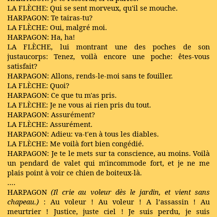
LA FLÈCHE: Qui se sent morveux, qu'il se mouche.
HARPAGON: Te tairas-tu?
LA FLÈCHE: Oui, malgré moi.
HARPAGON: Ha, ha!
LA FLÈCHE, lui montrant une des poches de son
justaucorps: Tenez, voilà encore une poche: êtes-vous
satisfait?
HARPAGON: Allons, rends-le-moi sans te fouiller.
LA FLÈCHE: Quoi?
HARPAGON: Ce que tu m'as pris.
LA FLÈCHE: Je ne vous ai rien pris du tout.
HARPAGON: Assurément?
LA FLÈCHE: Assurément.
HARPAGON: Adieu: va-t'en à tous les diables.
LA FLÈCHE: Me voilà fort bien congédié.
HARPAGON: Je te le mets sur ta conscience, au moins. Voilà
un pendard de valet qui m'incommode fort, et je ne me
plais point à voir ce chien de boiteux-là.
….
HARPAGON
(Il crie au voleur dès le jardin, et vient sans
chapeau.)
: Au voleur ! Au voleur ! A l’assassin ! Au
meurtrier ! Justice, juste ciel ! Je suis perdu, je suis