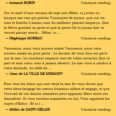
― Armand ROBIN
Continue reading ›
Sur la mort d'une cousine de sept ans Hélas, si j'avais su 
lorsque ma voix qui prêche T'ennuyait de leçons, que sur toi 
rose et fraîche L'oiseau noir du malheur planait inaperçu, Que 
la fièvre guettait sa proie et que la porte Où tu jouais hier te 
verrait passer morte... Hélas, si …
― Hégésippe MOREAU
Continue reading ›
Vaisseaux, nous vous aurons aimés Vaisseaux, nous vous 
aurons aimés en pure perte ; Le dernier de vous tous est parti 
sur la mer. Le couchant emporta tant de voiles ouvertes Que ce 
port et mon cœur sont à jamais déserts. La mer vous a rendus à 
votre destinée, Au-delà du …
― Jean de LA VILLE DE MIRMONT
Continue reading ›
Pour tous les biens qui sont deçà la mer Ils vous diront que 
votre doux langage les coeurs humains aliène et engage, et que 
l’accueil de vos douces manières peut appaiser Mars entre ses 
bannières. Si vous touchez espinettes ou luz, Vous appaisez les 
sujets d’Eolus ; Et si l …
― Mellin de SAINT-GELAIS
Continue reading ›