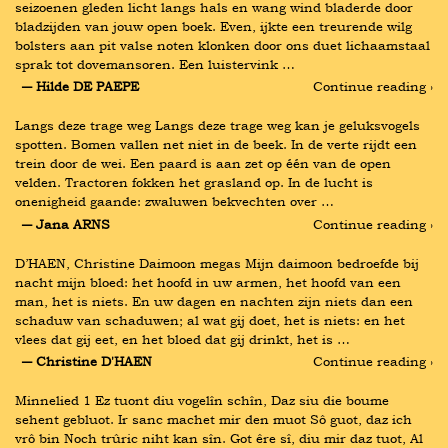
seizoenen gleden licht langs hals en wang wind bladerde door 
bladzijden van jouw open boek. Even, ijkte een treurende wilg 
bolsters aan pit valse noten klonken door ons duet lichaamstaal 
sprak tot dovemansoren. Een luistervink …
― Hilde DE PAEPE
Continue reading ›
Langs deze trage weg Langs deze trage weg kan je geluksvogels 
spotten. Bomen vallen net niet in de beek. In de verte rijdt een 
trein door de wei. Een paard is aan zet op één van de open 
velden. Tractoren fokken het grasland op. In de lucht is 
onenigheid gaande: zwaluwen bekvechten over …
― Jana ARNS
Continue reading ›
D’HAEN, Christine Daimoon megas Mijn daimoon bedroefde bij 
nacht mijn bloed: het hoofd in uw armen, het hoofd van een 
man, het is niets. En uw dagen en nachten zijn niets dan een 
schaduw van schaduwen; al wat gij doet, het is niets: en het 
vlees dat gij eet, en het bloed dat gij drinkt, het is …
― Christine D'HAEN
Continue reading ›
Minnelied 1 Ez tuont diu vogelîn schîn, Daz siu die boume 
sehent gebluot. Ir sanc machet mir den muot Sô guot, daz ich 
vrô bin Noch trûric niht kan sîn. Got êre sî, diu mir daz tuot, Al 