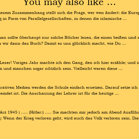
You may also like …
n diesem Zusammenhang stellt sich die Frage, wer wen ändert: die Eur
in Form von Parallelgesellschaften, in denen die islamische …
man sollte überhaupt nur solche Bücher lesen, die einen beißen und 
n wir dann das Buch? Damit es uns glücklich macht, wie Du …
ser! Voriges Jahr machte ich den Gang, den ich hier erzähle; und ic
hm und manchen sogar nützlich sein. Vielleicht waren diese …
ativen Medien werden die Schule einfach ersetzen. Darauf setze ich se
emdet ist. Die Anschauung der Lehrer ist für die heutige …
 März 1945 ) ….. (Hitler:) ….. Sie machten mir jedoch am Abend Ausfü
 Wenn der Krieg verloren geht, wird auch das Volk verloren sein. Di