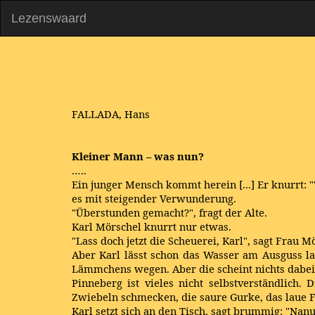
Lezenswaard
FALLADA, Hans
Kleiner Mann – was nun?
…..
Ein junger Mensch kommt herein [...] Er knurrt: 
es mit steigender Verwunderung.
"Überstunden gemacht?", fragt der Alte.
Karl Mörschel knurrt nur etwas.
"Lass doch jetzt die Scheuerei, Karl", sagt Frau 
Aber Karl lässt schon das Wasser am Ausguss lau
Lämmchens wegen. Aber die scheint nichts dabei z
Pinneberg ist vieles nicht selbstverständlich. 
Zwiebeln schmecken, die saure Gurke, das laue F
Karl setzt sich an den Tisch, sagt brummig: "Nanu