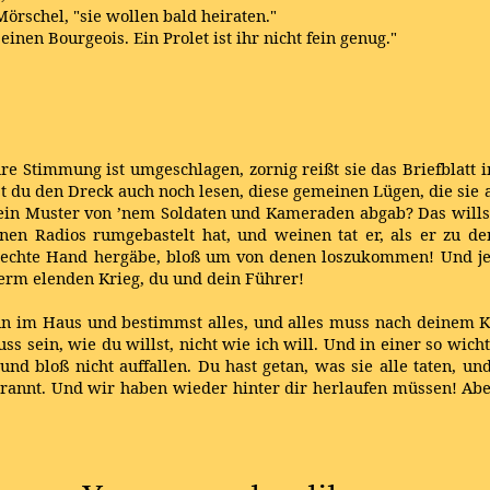
örschel, "sie wollen bald heiraten."
 einen Bourgeois. Ein Prolet ist ihr nicht fein genug."
re Stimmung ist umgeschlagen, zornig reißt sie das Briefblatt in
lst du den Dreck auch noch lesen, diese gemeinen Lügen, die sie
r ein Muster von ’nem Soldaten und Kameraden abgab? Das wills
nen Radios rumgebastelt hat, und weinen tat er, als er zu de
e rechte Hand hergäbe, bloß um von denen loszukommen! Und je
uerm elenden Krieg, du und dein Führer!
ann im Haus und bestimmst alles, und alles muss nach deinem K
ss sein, wie du willst, nicht wie ich will. Und in einer so wic
und bloß nicht auffallen. Du hast getan, was sie alle taten, u
erannt. Und wir haben wieder hinter dir herlaufen müssen! Abe