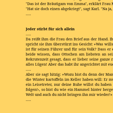
"Das ist der Bräutigam von Emma", erklärt Frau M
"Hat sie doch einen abgekriegt", sagt Karl. "Na ja,
…..
Jeder stirbt für sich allein
…..
Da reißt ihm die Frau den Brief aus der Hand. Ih
spricht sie ihm überstürzt ins Gesicht: »Was wil
ist für seinen Führer und für sein Volk? Dass e
beide wissen, dass Ottochen am liebsten an sei
Rekrutenzeit gesagt, dass er lieber seine ganz
alles Lügen! Aber das habt ihr angerichtet mit e
…..
Aber sie sagt hitzig: »Wozu bist du denn der M
die Winter kartoffeln im Keller haben will: Er mu
ein Leisetreter, nur deine Ruhe willst du haben 
folgen!‹, so bist du wie ein Hammel hinter herg
Welt und auch du nicht bringen ihn mir wieder!«
…..