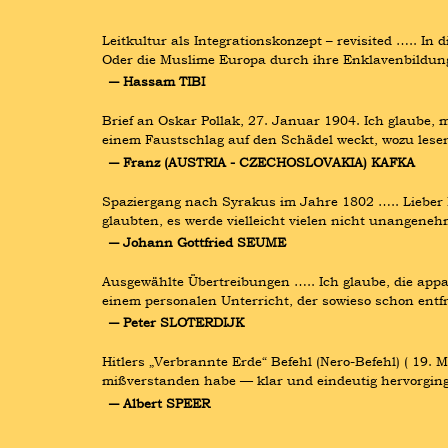
Leitkultur als Integrationskonzept – revisited ….. I
Oder die Muslime Europa durch ihre Enklavenbildung 
― Hassam TIBI
Brief an Oskar Pollak, 27. Januar 1904. Ich glaube, 
einem Faustschlag auf den Schädel weckt, wozu lese
― Franz (AUSTRIA - CZECHOSLOVAKIA) KAFKA
Spaziergang nach Syrakus im Jahre 1802 ….. Lieber Le
glaubten, es werde vielleicht vielen nicht unangene
― Johann Gottfried SEUME
Ausgewählte Übertreibungen ….. Ich glaube, die appar
einem personalen Unterricht, der sowieso schon entfr
― Peter SLOTERDIJK
Hitlers „Verbrannte Erde“ Befehl (Nero-Befehl) ( 19.
mißverstanden habe — klar und eindeutig hervorging:
― Albert SPEER