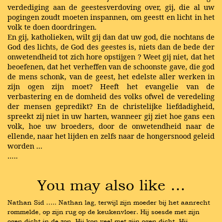
verdediging aan de geestesverdoving over, gij, die al uw
pogingen zoudt moeten inspannen, om geestt en licht in het
volk te doen doordringen.
En gij, katholieken, wilt gij dan dat uw god, die nochtans de
God des lichts, de God des geestes is, niets dan de bede der
onwetendheid tot zich hore opstijgen ? Weet gij niet, dat het
beoefenen, dat het verheffen van de schoonste gave, die god
de mens schonk, van de geest, het edelste aller werken in
zijn ogen zijn moet? Heeft het evangelie van de
verbastering en de domheid des volks ofwel de veredeling
der mensen gepredikt? En de christelijke liefdadigheid,
spreekt zij niet in uw harten, wanneer gij ziet hoe gans een
volk, hoe uw broeders, door de onwetendheid naar de
ellende, naar het lijden en zelfs naar de hongersnood geleid
worden …
…..
You may also like …
Nathan Sid ….. Nathan lag, terwijl zijn moeder bij het aanrecht 
rommelde, op zijn rug op de keukenvloer. Hij soesde met zijn 
ogen dicht in de zon. Hij kon veel met zijn ogen dicht. Hij 