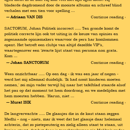
bladerde dagdromend door de mooiste albums en schreef blind 
verhalen met een tien voor spelling …
― Adriaan VAN DIS
Continue reading ›
SACTORUM, Johan Politiek incorrect ….. Ten gronde komt de 
politiek correcte lijn ook tot uiting in de keuze van opinies en 
zogenaamde opiniemakers waarvoor de pers har komlommen 
opent. Het betreft een clubje van altijd dezelfde VIP’s, 
waartegenover een ‘zwarte lijst staat van persona non grata. 
Kom …
― Johan SANCTORUM
Continue reading ›
Wees onzichtbaar ….. Op een dag - ik was een jaar of negen - 
werd het mij allemaal duidelijk. 'Ik had nooit kinderen moeten 
nemen,' zei mijn vader terwijl hij naar het tafelblad staarde alsof 
het pas op dat moment tot hem doordrong, en we medelijden met 
hem moesten hebben. 'Harun, niet …
― Murat ISIK
Continue reading ›
De langverwachte ….. De glaasjes die in de kast staan zeggen 
Medhi – nog – niets, mar ik weet dat het glaasje daar helemaal 
achterin, dat zo pietepeuterig en zielig alleen staat te staan, uit 
Iwojen stamt, dat het daar is terechtgekomen via Malika’s vader, 