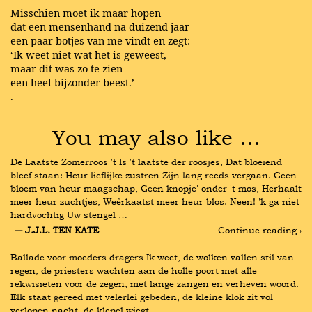
Misschien moet ik maar hopen
dat een mensenhand na duizend jaar
een paar botjes van me vindt en zegt:
‘Ik weet niet wat het is geweest,
maar dit was zo te zien
een heel bijzonder beest.’
.
You may also like …
De Laatste Zomerroos 't Is 't laatste der roosjes, Dat bloeiend 
bleef staan: Heur lieflijke zustren Zijn lang reeds vergaan. Geen 
bloem van heur maagschap, Geen knopje' onder 't mos, Herhaalt 
meer heur zuchtjes, Weêrkaatst meer heur blos. Neen! 'k ga niet 
hardvochtig Uw stengel …
― J.J.L. TEN KATE
Continue reading ›
Ballade voor moeders dragers Ik weet, de wolken vallen stil van 
regen, de priesters wachten aan de holle poort met alle 
rekwisieten voor de zegen, met lange zangen en verheven woord. 
Elk staat gereed met velerlei gebeden, de kleine klok zit vol 
verlopen nacht, de klepel wiegt …