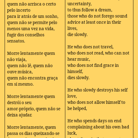
uncertainty,
quem não arrisca o certo
to thus follow a dream,
pelo incerto
those who do not forego sound
para ir atrás de um sonho,
advice at least once in their
quem não se permite pelo
lives,
menos uma vez na vida,
die slowly.
fugir dos conselhos
sensatos.
He who does not travel,
who does not read, who can not
Morre lentamente quem
hear music,
não viaja,
who does not find grace in
quem não lê, quem não
himself,
ouve música,
dies slowly.
quem não encontra graça
em si mesmo.
He who slowly destroys his self
love,
Morre lentamente quem
who does not allow himself to
destrói o seu
be helped,
amor-próprio, quem não se
deixa ajudar.
He who spends days on end
complaining about his own bad
Morre lentamente, quem
luck,
passa os dias queixando-se