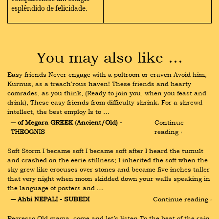
esplêndido de felicidade.
You may also like …
Easy friends Never engage with a poltroon or craven Avoid him, 
Kurnus, as a treach'rous haven! These friends and hearty 
comrades, as you think, (Ready to join you, when you feast and 
drink), These easy friends from difficulty shrink. For a shrewd 
intellect, the best employ Is to …
― of Megara GREEK (Ancient/Old) - 
Continue 
THEOGNIS
reading ›
Soft Storm I became soft I became soft after I heard the tumult 
and crashed on the eerie stillness; I inherited the soft when the 
sky grew like crocuses over stones and became five inches taller 
that very night when moon skidded down your walls speaking in 
the language of posters and …
― Ahbi NEPALI - SUBEDI
Continue reading ›
Regresso Old mama, come and let’s listen To the beat of the rain 