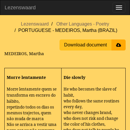
Lezenswaard
Lezenswaard
Other Languages - Poetry
PORTUGUESE - MEDEIROS, Martha (BRAZIL)
Download document
MEDEIROS, Martha
Morre lentamente
Die slowly
Morre lentamente quem se
He who becomes the slave of
transforma em escravo do
habit,
who follows the same routines
hábito,
every day,
repetindo todos os dias os
who never changes brand,
mesmos trajectos, quem
who does not risk and change
não muda de marca
the color of his clothes,
Não se arrisca a vestir uma