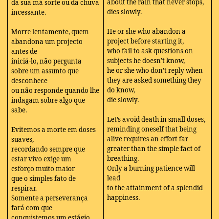
about the rain that never stops,
da sua má sorte ou da chuva
dies slowly.
incessante.
He or she who abandon a
Morre lentamente, quem
project before starting it,
abandona um projecto
who fail to ask questions on
antes de
subjects he doesn’t know,
iniciá-lo, não pergunta
he or she who don’t reply when
sobre um assunto que
they are asked something they
desconhece
do know,
ou não responde quando lhe
die slowly.
indagam sobre algo que
sabe.
Let’s avoid death in small doses,
reminding oneself that being
Evitemos a morte em doses
alive requires an effort far
suaves,
greater than the simple fact of
recordando sempre que
breathing.
estar vivo exige um
Only a burning patience will
esforço muito maior
lead
que o simples fato de
to the attainment of a splendid
respirar.
happiness.
Somente a perseverança
fará com que
conquistemos um estágio