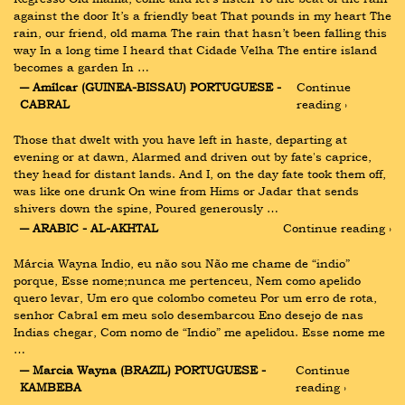
against the door It’s a friendly beat That pounds in my heart The 
rain, our friend, old mama The rain that hasn’t been falling this 
way In a long time I heard that Cidade Velha The entire island 
becomes a garden In …
― Amílcar (GUINEA-BISSAU) PORTUGUESE - 
Continue 
CABRAL
reading ›
Those that dwelt with you have left in haste, departing at 
evening or at dawn, Alarmed and driven out by fate's caprice, 
they head for distant lands. And I, on the day fate took them off, 
was like one drunk On wine from Hims or Jadar that sends 
shivers down the spine, Poured generously …
― ARABIC - AL-AKHTAL
Continue reading ›
Márcia Wayna Indio, eu não sou Não me chame de “indio” 
porque, Esse nome;nunca me pertenceu, Nem como apelido 
quero levar, Um ero que colombo cometeu Por um erro de rota, 
senhor Cabral em meu solo desembarcou Eno desejo de nas 
Indias chegar, Com nomo de “Indio” me apelidou. Esse nome me 
…
― Marcia Wayna (BRAZIL) PORTUGUESE - 
Continue 
KAMBEBA
reading ›