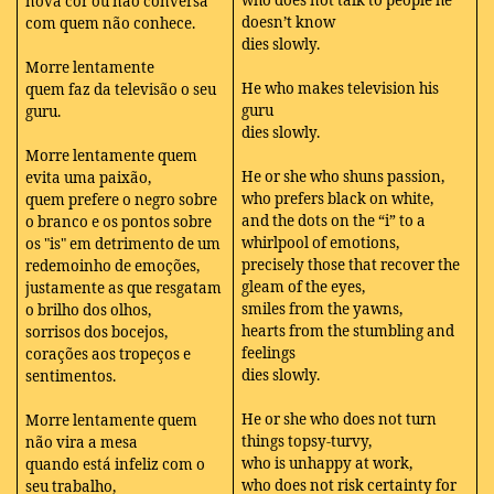
who does not talk to people he
nova cor ou não conversa
doesn’t know
com quem não conhece.
dies slowly.
Morre lentamente
He who makes television his
quem faz da televisão o seu
guru
guru.
dies slowly.
Morre lentamente quem
He or she who shuns passion,
evita uma paixão,
who prefers black on white,
quem prefere o negro sobre
and the dots on the “i” to a
o branco e os pontos sobre
whirlpool of emotions,
os "is" em detrimento de um
precisely those that recover the
redemoinho de emoções,
gleam of the eyes,
justamente as que resgatam
smiles from the yawns,
o brilho dos olhos,
hearts from the stumbling and
sorrisos dos bocejos,
feelings
corações aos tropeços e
dies slowly.
sentimentos.
He or she who does not turn
Morre lentamente quem
things topsy-turvy,
não vira a mesa
who is unhappy at work,
quando está infeliz com o
who does not risk certainty for
seu trabalho,