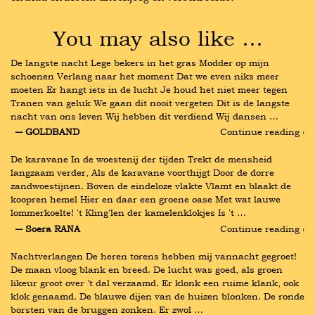
You may also like …
De langste nacht Lege bekers in het gras Modder op mijn 
schoenen Verlang naar het moment Dat we even niks meer 
moeten Er hangt iets in de lucht Je houd het niet meer tegen 
Tranen van geluk We gaan dit nooit vergeten Dit is de langste 
nacht van ons leven Wij hebben dit verdiend Wij dansen …
― GOLDBAND
Continue reading ›
De karavane In de woestenij der tijden Trekt de mensheid 
langzaam verder, Als de karavane voorthijgt Door de dorre 
zandwoestijnen. Boven de eindeloze vlakte Vlamt en blaakt de 
koopren hemel Hier en daar een groene oase Met wat lauwe 
lommerkoelte! 't Kling'len der kamelenklokjes Is 't …
― Soera RANA
Continue reading ›
Nachtverlangen De heren torens hebben mij vannacht gegroet! 
De maan vloog blank en breed. De lucht was goed, als groen 
likeur groot over ’t dal verzaamd. Er klonk een ruime klank, ook 
klok genaamd. De blauwe dijen van de huizen blonken. De ronde 
borsten van de bruggen zonken. Er zwol …