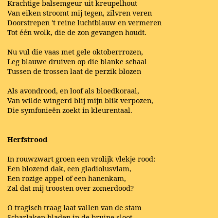
Krachtige balsemgeur uit kreupelhout
Van eiken stroomt mij tegen, zilvren veren
Doorstrepen 't reine luchtblauw en vermeren
Tot één wolk, die de zon gevangen houdt.
Nu vul die vaas met gele oktoberrrozen,
Leg blauwe druiven op die blanke schaal
Tussen de trossen laat de perzik blozen
Als avondrood, en loof als bloedkoraal,
Van wilde wingerd blij mijn blik verpozen,
Die symfonieën zoekt in kleurentaal.
Herfstrood
In rouwzwart groen een vrolijk vlekje rood:
Een blozend dak, een gladiolusvlam,
Een rozige appel of een hanenkam,
Zal dat mij troosten over zomerdood?
O tragisch traag laat vallen van de stam
Scharlaken bladen in de bruine sloot