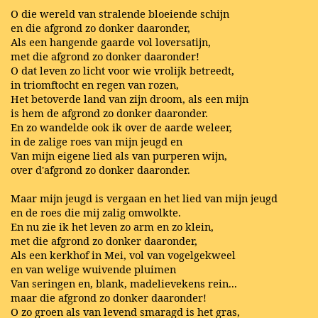
O die wereld van stralende bloeiende schijn
en die afgrond zo donker daaronder,
Als een hangende gaarde vol loversatijn,
met die afgrond zo donker daaronder!
O dat leven zo licht voor wie vrolijk betreedt,
in triomftocht en regen van rozen,
Het betoverde land van zijn droom, als een mijn
is hem de afgrond zo donker daaronder.
En zo wandelde ook ik over de aarde weleer,
in de zalige roes van mijn jeugd en
Van mijn eigene lied als van purperen wijn,
over d'afgrond zo donker daaronder.
Maar mijn jeugd is vergaan en het lied van mijn jeugd
en de roes die mij zalig omwolkte.
En nu zie ik het leven zo arm en zo klein,
met die afgrond zo donker daaronder,
Als een kerkhof in Mei, vol van vogelgekweel
en van welige wuivende pluimen
Van seringen en, blank, madelievekens rein...
maar die afgrond zo donker daaronder!
O zo groen als van levend smaragd is het gras,