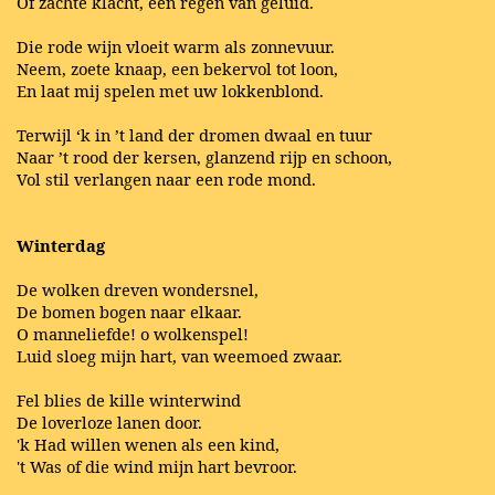
Of zachte klacht, een regen van geluid.
Die rode wijn vloeit warm als zonnevuur.
Neem, zoete knaap, een bekervol tot loon,
En laat mij spelen met uw lokkenblond.
Terwijl ‘k in ’t land der dromen dwaal en tuur
Naar ’t rood der kersen, glanzend rijp en schoon,
Vol stil verlangen naar een rode mond.
Winterdag
De wolken dreven wondersnel,
De bomen bogen naar elkaar.
O manneliefde! o wolkenspel!
Luid sloeg mijn hart, van weemoed zwaar.
Fel blies de kille winterwind
De loverloze lanen door.
'k Had willen wenen als een kind,
't Was of die wind mijn hart bevroor.