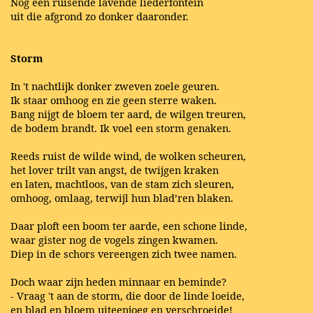
Nog een ruisende lavende liederfontein
uit die afgrond zo donker daaronder.
Storm
In 't nachtlijk donker zweven zoele geuren.
Ik staar omhoog en zie geen sterre waken.
Bang nijgt de bloem ter aard, de wilgen treuren,
de bodem brandt. Ik voel een storm genaken.
Reeds ruist de wilde wind, de wolken scheuren,
het lover trilt van angst, de twijgen kraken
en laten, machtloos, van de stam zich sleuren,
omhoog, omlaag, terwijl hun blad’ren blaken.
Daar ploft een boom ter aarde, een schone linde,
waar gister nog de vogels zingen kwamen.
Diep in de schors vereengen zich twee namen.
Doch waar zijn heden minnaar en beminde?
- Vraag 't aan de storm, die door de linde loeide,
en blad en bloem uiteenjoeg en verschroeide!