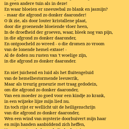
in geen andere tuin als in deze!
En waar bloeien er sneeuwbal zo blank en jasmijn?
- maar die afgrond zo donker daaronder!
O ik zie, als door louter kristallene plaat,
door die groenende bloeiende vloer heen,
In de droefheid der groeven, waar, bleek nog van pijn,
in die afgrond zo donker daaronder,
En ontgoocheld zo wreed - o die dromen zo vroom
van de lonende hemel-extase! -
Al de doden nu rusten van 't woelige zijn,
in die afgrond zo donker daaronder.
En niet juichend en luid als het fluitengeluid
van de hemelbestormende leeuwrik,
Maar als treurig geneurie met traag gedodein,
om die afgrond zo donker daaronder,
Van een moeder zo goed voor een kindje zo krank,
in een wijzeke lijze mijn lied nu.
En toch rijst er wellicht uit de heiligenschrijn
van die afgrond zo donker daaronder,
Wen een wind van mysterie doorhuivert mijn haar
en mijn handen aanbiddend zich heffen,