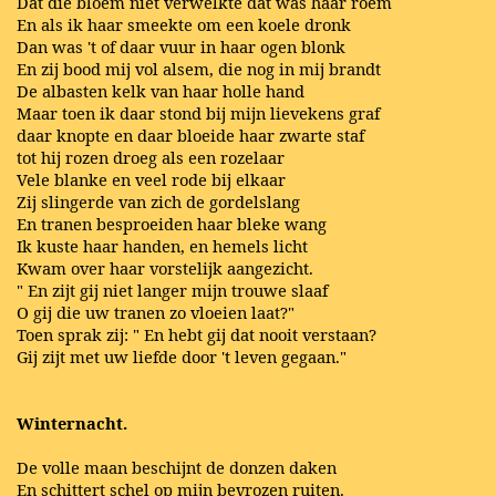
Dat die bloem niet verwelkte dat was haar roem
En als ik haar smeekte om een koele dronk
Dan was 't of daar vuur in haar ogen blonk
En zij bood mij vol alsem, die nog in mij brandt
De albasten kelk van haar holle hand
Maar toen ik daar stond bij mijn lievekens graf
daar knopte en daar bloeide haar zwarte staf
tot hij rozen droeg als een rozelaar
Vele blanke en veel rode bij elkaar
Zij slingerde van zich de gordelslang
En tranen besproeiden haar bleke wang
Ik kuste haar handen, en hemels licht
Kwam over haar vorstelijk aangezicht.
" En zijt gij niet langer mijn trouwe slaaf
O gij die uw tranen zo vloeien laat?"
Toen sprak zij: " En hebt gij dat nooit verstaan?
Gij zijt met uw liefde door 't leven gegaan."
Winternacht.
De volle maan beschijnt de donzen daken
En schittert schel op mijn bevrozen ruiten.