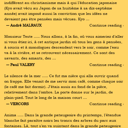
indifférent au christianisme mais à qui l’éducation japonaise 
(Kyo avait vécu au Japon de sa huitième à sa dix-septième 
année) avait imposé aussi la conviction que les idées ne 
devaient pas être pensées mais vécues. Kyo …
― André MALRAUX
Continue reading ›
Monsieur Teste ….. Nous allons, à la fin, où vous aimeriez d’aller 
si vous étiez ici, à cet antique jardin où tous les gens à pensées, 
à soucis et à monologues descendent vers le soir, comme l’eau 
va à la rivière, et se retrouvent nécessairement. Ce sont des 
savants, des amants, des …
― Paul VALERY
Continue reading ›
Le silence de la mer ….. Ce fut ma nièce qui alla ouvrir quand 
on frappa. Elle venait de me servir mon café, comme chaque soir 
(le café me fait dormir). J’étais assis au fond de la pièce, 
relativement dans l’ombre. La porte donne sur le jardin, de 
plain-pied. Tout le long de la maison court …
― VERCORS
Continue reading ›
Anima ….. Dans la grande pataugeoire du printemps, l’étendue 
blanche fait paraître noirs les troncs des arbres du parc aux 
fontaines. Là, tout s’en va suintant dans la grande pataugeoire 