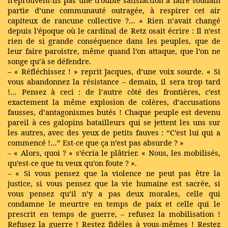
n’éprouvent-ils pas une trouble satisfaction à faire soudain
partie d’une communauté outragée, à respirer cet air
capiteux de rancune collective ?… » Rien n’avait changé
depuis l’époque où le cardinal de Retz osait écrire : Il n’est
rien de si grande conséquence dans les peuples, que de
leur faire paroistre, même quand l’on attaque, que l’on ne
songe qu’à se défendre.
– « Réfléchissez ! » reprit Jacques, d’une voix sourde. « Si
vous abandonnez la résistance – demain, il sera trop tard
!… Pensez à ceci : de l’autre côté des frontières, c’est
exactement la même explosion de colères, d’accusations
fausses, d’antagonismes butés ! Chaque peuple est devenu
pareil à ces galopins batailleurs qui se jettent les uns sur
les autres, avec des yeux de petits fauves : “C’est lui qui a
commencé !…” Est-ce que ça n’est pas absurde ? »
– « Alors, quoi ? » s’écria le plâtrier. « Nous, les mobilisés,
qu’est-ce que tu veux qu’on foute ? ».
– « Si vous pensez que la violence ne peut pas être la
justice, si vous pensez que la vie humaine est sacrée, si
vous pensez qu’il n’y a pas deux morales, celle qui
condamne le meurtre en temps de paix et celle qui le
prescrit en temps de guerre, – refusez la mobilisation !
Refusez la guerre ! Restez fidèles à vous-mêmes ! Restez