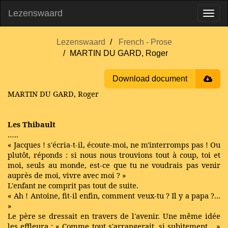
Lezenswaard
Lezenswaard
French - Prose
MARTIN DU GARD, Roger
Download document
MARTIN DU GARD, Roger
Les Thibault
…..
« Jacques ! s'écria-t-il, écoute-moi, ne m'interromps pas ! Ou
plutôt, réponds : si nous nous trouvions tout à coup, toi et
moi, seuls au monde, est-ce que tu ne voudrais pas venir
auprès de moi, vivre avec moi ? »
L'enfant ne comprit pas tout de suite.
« Ah ! Antoine, fit-il enfin, comment veux-tu ? Il y a papa ?...
»
Le père se dressait en travers de l'avenir. Une même idée
les effleura : « Comme tout s'arrangerait, si subitement... »