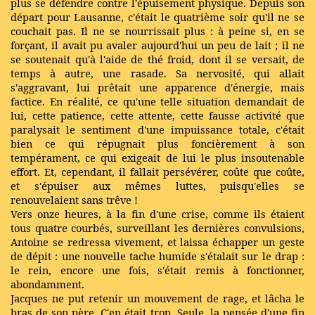
plus se défendre contre l'épuisement physique. Depuis son
départ pour Lausanne, c'était le quatrième soir qu'il ne se
couchait pas. Il ne se nourrissait plus : à peine si, en se
forçant, il avait pu avaler aujourd'hui un peu de lait ; il ne
se soutenait qu'à l'aide de thé froid, dont il se versait, de
temps à autre, une rasade. Sa nervosité, qui allait
s'aggravant, lui prêtait une apparence d'énergie, mais
factice. En réalité, ce qu'une telle situation demandait de
lui, cette patience, cette attente, cette fausse activité que
paralysait le sentiment d'une impuissance totale, c'était
bien ce qui répugnait plus foncièrement à son
tempérament, ce qui exigeait de lui le plus insoutenable
effort. Et, cependant, il fallait persévérer, coûte que coûte,
et s'épuiser aux mêmes luttes, puisqu'elles se
renouvelaient sans trêve !
Vers onze heures, à la fin d'une crise, comme ils étaient
tous quatre courbés, surveillant les dernières convulsions,
Antoine se redressa vivement, et laissa échapper un geste
de dépit : une nouvelle tache humide s'étalait sur le drap :
le rein, encore une fois, s'était remis à fonctionner,
abondamment.
Jacques ne put retenir un mouvement de rage, et lâcha le
bras de son père. C'en était trop. Seule, la pensée d'une fin