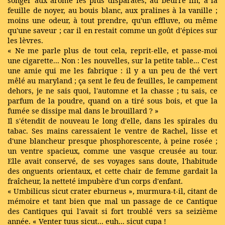
songer aux arôme les plus disparates, au beurre fin, à la
feuille de noyer, au bouis blanc, aux pralines à la vanille ;
moins une odeur, à tout prendre, qu'un effluve, ou même
qu'une saveur ; car il en restait comme un goût d'épices sur
les lèvres.
« Ne me parle plus de tout cela, reprit-elle, et passe-moi
une cigarette... Non : les nouvelles, sur la petite table... C'est
une amie qui me les fabrique : il y a un peu de thé vert
mêlé au maryland ; ça sent le feu de feuilles, le campement
dehors, je ne sais quoi, l'automne et la chasse ; tu sais, ce
parfum de la poudre, quand on a tiré sous bois, et que la
fumée se dissipe mal dans le brouillard ? »
Il s'étendit de nouveau le long d'elle, dans les spirales du
tabac. Ses mains caressaient le ventre de Rachel, lisse et
d'une blancheur presque phosphorescente, à peine rosée ;
un ventre spacieux, comme une vasque creusée au tour.
Elle avait conservé, de ses voyages sans doute, l'habitude
des onguents orientaux, et cette chair de femme gardait la
fraîcheur, la netteté impubère d'un corps d'enfant.
« Umbilicus sicut crater eburneus », murmura-t-il, citant de
mémoire et tant bien que mal un passage de ce Cantique
des Cantiques qui l'avait si fort troublé vers sa seizième
année. « Venter tuus sicut... euh... sicut cupa !