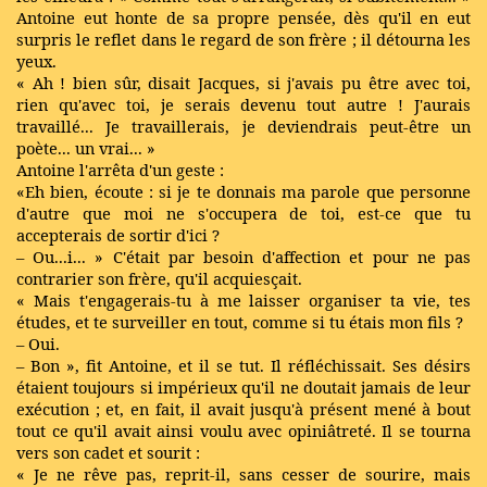
Antoine eut honte de sa propre pensée, dès qu'il en eut
surpris le reflet dans le regard de son frère ; il détourna les
yeux.
« Ah ! bien sûr, disait Jacques, si j'avais pu être avec toi,
rien qu'avec toi, je serais devenu tout autre ! J'aurais
travaillé... Je travaillerais, je deviendrais peut-être un
poète... un vrai... »
Antoine l'arrêta d'un geste :
«Eh bien, écoute : si je te donnais ma parole que personne
d'autre que moi ne s'occupera de toi, est-ce que tu
accepterais de sortir d'ici ?
– Ou...i... » C'était par besoin d'affection et pour ne pas
contrarier son frère, qu'il acquiesçait.
« Mais t'engagerais-tu à me laisser organiser ta vie, tes
études, et te surveiller en tout, comme si tu étais mon fils ?
– Oui.
– Bon », fit Antoine, et il se tut. Il réfléchissait. Ses désirs
étaient toujours si impérieux qu'il ne doutait jamais de leur
exécution ; et, en fait, il avait jusqu'à présent mené à bout
tout ce qu'il avait ainsi voulu avec opiniâtreté. Il se tourna
vers son cadet et sourit :
« Je ne rêve pas, reprit-il, sans cesser de sourire, mais