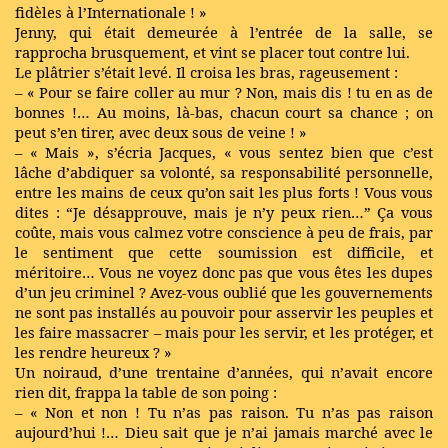
fidèles à l’Internationale ! »
Jenny, qui était demeurée à l’entrée de la salle, se
rapprocha brusquement, et vint se placer tout contre lui.
Le plâtrier s’était levé. Il croisa les bras, rageusement :
– « Pour se faire coller au mur ? Non, mais dis ! tu en as de
bonnes !… Au moins, là-bas, chacun court sa chance ; on
peut s’en tirer, avec deux sous de veine ! »
– « Mais », s’écria Jacques, « vous sentez bien que c’est
lâche d’abdiquer sa volonté, sa responsabilité personnelle,
entre les mains de ceux qu’on sait les plus forts ! Vous vous
dites : “Je désapprouve, mais je n’y peux rien…” Ça vous
coûte, mais vous calmez votre conscience à peu de frais, par
le sentiment que cette soumission est difficile, et
méritoire… Vous ne voyez donc pas que vous êtes les dupes
d’un jeu criminel ? Avez-vous oublié que les gouvernements
ne sont pas installés au pouvoir pour asservir les peuples et
les faire massacrer – mais pour les servir, et les protéger, et
les rendre heureux ? »
Un noiraud, d’une trentaine d’années, qui n’avait encore
rien dit, frappa la table de son poing :
– « Non et non ! Tu n’as pas raison. Tu n’as pas raison
aujourd’hui !… Dieu sait que je n’ai jamais marché avec le