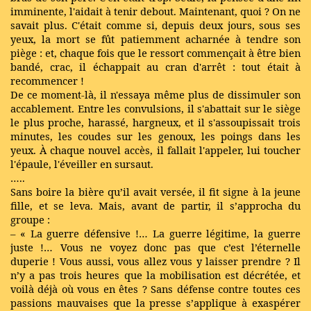
imminente, l'aidait à tenir debout. Maintenant, quoi ? On ne
savait plus. C'était comme si, depuis deux jours, sous ses
yeux, la mort se fût patiemment acharnée à tendre son
piège : et, chaque fois que le ressort commençait à être bien
bandé, crac, il échappait au cran d'arrêt : tout était à
recommencer !
De ce moment-là, il n'essaya même plus de dissimuler son
accablement. Entre les convulsions, il s'abattait sur le siège
le plus proche, harassé, hargneux, et il s'assoupissait trois
minutes, les coudes sur les genoux, les poings dans les
yeux. À chaque nouvel accès, il fallait l'appeler, lui toucher
l'épaule, l'éveiller en sursaut.
…..
Sans boire la bière qu’il avait versée, il fit signe à la jeune
fille, et se leva. Mais, avant de partir, il s’approcha du
groupe :
– « La guerre défensive !… La guerre légitime, la guerre
juste !… Vous ne voyez donc pas que c’est l’éternelle
duperie ! Vous aussi, vous allez vous y laisser prendre ? Il
n’y a pas trois heures que la mobilisation est décrétée, et
voilà déjà où vous en êtes ? Sans défense contre toutes ces
passions mauvaises que la presse s’applique à exaspérer