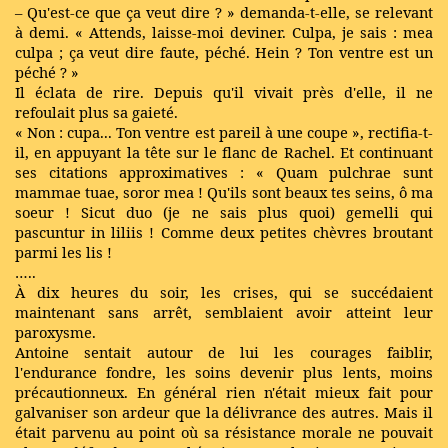
– Qu'est-ce que ça veut dire ? » demanda-t-elle, se relevant
à demi. « Attends, laisse-moi deviner. Culpa, je sais : mea
culpa ; ça veut dire faute, péché. Hein ? Ton ventre est un
péché ? »
Il éclata de rire. Depuis qu'il vivait près d'elle, il ne
refoulait plus sa gaieté.
« Non : cupa... Ton ventre est pareil à une coupe », rectifia-t-
il, en appuyant la tête sur le flanc de Rachel. Et continuant
ses citations approximatives : « Quam pulchrae sunt
mammae tuae, soror mea ! Qu'ils sont beaux tes seins, ô ma
soeur ! Sicut duo (je ne sais plus quoi) gemelli qui
pascuntur in liliis ! Comme deux petites chèvres broutant
parmi les lis !
…..
À dix heures du soir, les crises, qui se succédaient
maintenant sans arrêt, semblaient avoir atteint leur
paroxysme.
Antoine sentait autour de lui les courages faiblir,
l'endurance fondre, les soins devenir plus lents, moins
précautionneux. En général rien n'était mieux fait pour
galvaniser son ardeur que la délivrance des autres. Mais il
était parvenu au point où sa résistance morale ne pouvait