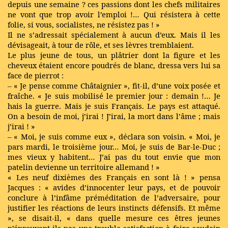
depuis une semaine ? ces passions dont les chefs militaires
ne vont que trop avoir l’emploi !… Qui résistera à cette
folie, si vous, socialistes, ne résistez pas ! »
Il ne s’adressait spécialement à aucun d’eux. Mais il les
dévisageait, à tour de rôle, et ses lèvres tremblaient.
Le plus jeune de tous, un plâtrier dont la figure et les
cheveux étaient encore poudrés de blanc, dressa vers lui sa
face de pierrot :
– « Je pense comme Châtaignier », fit-il, d’une voix posée et
fraîche. « Je suis mobilisé le premier jour : demain !… Je
hais la guerre. Mais je suis Français. Le pays est attaqué.
On a besoin de moi, j’irai ! J’irai, la mort dans l’âme ; mais
j’irai ! »
– « Moi, je suis comme eux », déclara son voisin. « Moi, je
pars mardi, le troisième jour… Moi, je suis de Bar-le-Duc ;
mes vieux y habitent… J’ai pas du tout envie que mon
patelin devienne un territoire allemand ! »
« Les neuf dixièmes des Français en sont là ! » pensa
Jacques : « avides d’innocenter leur pays, et de pouvoir
conclure à l’infâme préméditation de l’adversaire, pour
justifier les réactions de leurs instincts défensifs. Et même
», se disait-il, « dans quelle mesure ces êtres jeunes