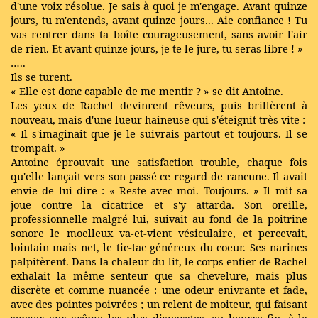
d'une voix résolue. Je sais à quoi je m'engage. Avant quinze
jours, tu m'entends, avant quinze jours... Aie confiance ! Tu
vas rentrer dans ta boîte courageusement, sans avoir l'air
de rien. Et avant quinze jours, je te le jure, tu seras libre ! »
…..
Ils se turent.
« Elle est donc capable de me mentir ? » se dit Antoine.
Les yeux de Rachel devinrent rêveurs, puis brillèrent à
nouveau, mais d'une lueur haineuse qui s'éteignit très vite :
« Il s'imaginait que je le suivrais partout et toujours. Il se
trompait. »
Antoine éprouvait une satisfaction trouble, chaque fois
qu'elle lançait vers son passé ce regard de rancune. Il avait
envie de lui dire : « Reste avec moi. Toujours. » Il mit sa
joue contre la cicatrice et s'y attarda. Son oreille,
professionnelle malgré lui, suivait au fond de la poitrine
sonore le moelleux va-et-vient vésiculaire, et percevait,
lointain mais net, le tic-tac généreux du coeur. Ses narines
palpitèrent. Dans la chaleur du lit, le corps entier de Rachel
exhalait la même senteur que sa chevelure, mais plus
discrète et comme nuancée : une odeur enivrante et fade,
avec des pointes poivrées ; un relent de moiteur, qui faisant