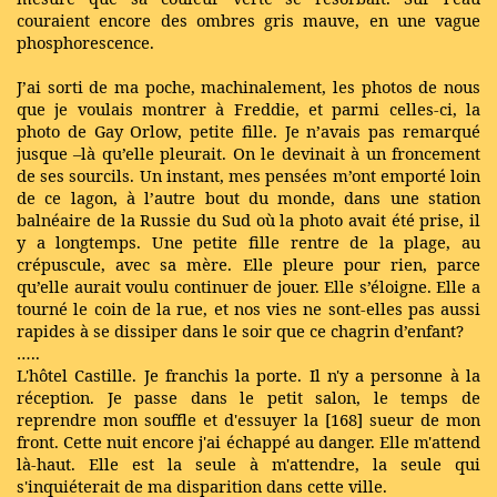
couraient encore des ombres gris mauve, en une vague
phosphorescence.
J’ai sorti de ma poche, machinalement, les photos de nous
que je voulais montrer à Freddie, et parmi celles-ci, la
photo de Gay Orlow, petite fille. Je n’avais pas remarqué
jusque –là qu’elle pleurait. On le devinait à un froncement
de ses sourcils. Un instant, mes pensées m’ont emporté loin
de ce lagon, à l’autre bout du monde, dans une station
balnéaire de la Russie du Sud où la photo avait été prise, il
y a longtemps. Une petite fille rentre de la plage, au
crépuscule, avec sa mère. Elle pleure pour rien, parce
qu’elle aurait voulu continuer de jouer. Elle s’éloigne. Elle a
tourné le coin de la rue, et nos vies ne sont-elles pas aussi
rapides à se dissiper dans le soir que ce chagrin d’enfant?
…..
L'hôtel Castille. Je franchis la porte. Il n'y a personne à la
réception. Je passe dans le petit salon, le temps de
reprendre mon souffle et d'essuyer la [168] sueur de mon
front. Cette nuit encore j'ai échappé au danger. Elle m'attend
là-haut. Elle est la seule à m'attendre, la seule qui
s'inquiéterait de ma disparition dans cette ville.