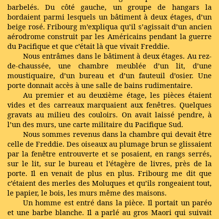
barbelés. Du côté gauche, un groupe de hangars la
bordaient parmi lesquels un bâtiment à deux étages, d’un
beige rosé. Fribourg m’expliqua qu’il s’agissait d’un ancien
aérodrome construit par les Américains pendant la guerre
du Pacifique et que c’était là que vivait Freddie.
Nous entrâmes dans le bâtiment à deux étages. Au rez-
de-chaussée, une chambre meublée d’un lit, d’une
moustiquaire, d’un bureau et d’un fauteuil d’osier. Une
porte donnait accès à une salle de bains rudimentaire.
Au premier et au deuxième étage, les pièces étaient
vides et des carreaux marquaient aux fenêtres. Quelques
gravats au milieu des couloirs. On avait laissé pendre, à
l’un des murs, une carte militaire du Pacifique Sud.
Nous sommes revenus dans la chambre qui devait être
celle de Freddie. Des oiseaux au plumage brun se glissaient
par la fenêtre entrouverte et se posaient, en rangs serrés,
sur le lit, sur le bureau et l’étagère de livres, près de la
porte. Il en venait de plus en plus. Fribourg me dit que
c’étaient des merles des Moluques et qu’ils rongeaient tout,
le papier, le bois, les murs même des maisons.
Un homme est entré dans la pièce. Il portait un paréo
et une barbe blanche. Il a parlé au gros Maori qui suivait