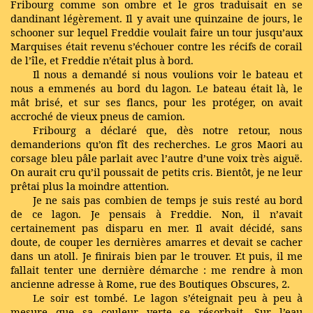
Fribourg comme son ombre et le gros traduisait en se
dandinant légèrement. Il y avait une quinzaine de jours, le
schooner sur lequel Freddie voulait faire un tour jusqu’aux
Marquises était revenu s’échouer contre les récifs de corail
de l’île, et Freddie n’était plus à bord.
Il nous a demandé si nous voulions voir le bateau et
nous a emmenés au bord du lagon. Le bateau était là, le
mât brisé, et sur ses flancs, pour les protéger, on avait
accroché de vieux pneus de camion.
Fribourg a déclaré que, dès notre retour, nous
demanderions qu’on fît des recherches. Le gros Maori au
corsage bleu pâle parlait avec l’autre d’une voix très aiguë.
On aurait cru qu’il poussait de petits cris. Bientôt, je ne leur
prêtai plus la moindre attention.
Je ne sais pas combien de temps je suis resté au bord
de ce lagon. Je pensais à Freddie. Non, il n’avait
certainement pas disparu en mer. Il avait décidé, sans
doute, de couper les dernières amarres et devait se cacher
dans un atoll. Je finirais bien par le trouver. Et puis, il me
fallait tenter une dernière démarche : me rendre à mon
ancienne adresse à Rome, rue des Boutiques Obscures, 2.
Le soir est tombé. Le lagon s’éteignait peu à peu à
mesure que sa couleur verte se résorbait. Sur l’eau