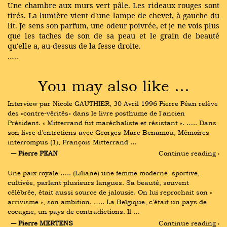
Une chambre aux murs vert pâle. Les rideaux rouges sont
tirés. La lumière vient d'une lampe de chevet, à gauche du
lit. Je sens son parfum, une odeur poivrée, et je ne vois plus
que les taches de son de sa peau et le grain de beauté
qu'elle a, au-dessus de la fesse droite.
…..
You may also like …
Interview par Nicole GAUTHIER, 30 Avril 1996 Pierre Péan relève 
des «contre-vérités» dans le livre posthume de l'ancien 
Président. « Mitterrand fut maréchaliste et résistant ». ….. Dans 
son livre d'entretiens avec Georges-Marc Benamou, Mémoires 
interrompus (1), François Mitterrand …
― Pierre PEAN
Continue reading ›
Une paix royale ….. (Liliane) une femme moderne, sportive, 
cultivée, parlant plusieurs langues. Sa beauté, souvent 
célébrée, était aussi source de jalousie. On lui reprochait son « 
arrivisme », son ambition. ….. La Belgique, c'était un pays de 
cocagne, un pays de contradictions. Il …
― Pierre MERTENS
Continue reading ›