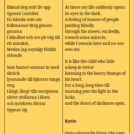
Ibland slog mitt liv upp
At times my life suddenly opens
ögonen i mörker
its eyes in the dark.
En känsla som om
A feeling of masses of people
folkmassor drog genom
pushing blindly
gatorna
through the streets, excitedly,
I blindhet och oro på väg till
toward some miracle,
ett mirakel,
while I remain here and no one
Medan jag osynligt förblir
sees me.
stående.
It is like the child who falls
Som barnet somnar in med
asleep in terror
skräck
listening to the heavy thumps of
lyssnande till hjärtats tunga
his heart.
steg.
For a long, long time till
Långt, långt tills morgonen
morning puts his light in the
sätter strålarna i låsen
locks
and the doors of darkness open.
och mörkrets dörrar
öppnar sig.
Kyrie
Soms sloeg mijn leven zijn ogen