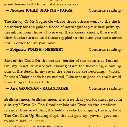
great leaves fall. But all of it was useless …
― Nicanor (CHILI) SPANISH - PARRA
Continue reading ›
The Envoy Of Mr Cogito Go where those others went to the dark 
boundary for the golden fleece of nothingness your last prize go 
upright among those who are on their knees among those with 
their backs turned and those toppled in the dust you were saved 
not in order to live you have …
― Zbigniew POLISH - HERBERT
Continue reading ›
Sun of the Dead On the border, border of two countries I stand, 
Oh, my heart, why are you closing? I am the flickering, dimming 
sun of the dead, In my rays, the sparrows are rejoicing… Violet, 
Persian Violet seeds have melted, Like steam goes on the humid 
breathing of the earth; In …
― Ana GEORGIAN - KALANDADZE
Continue reading ›
Brilliant moon brilliant moon is it true that you too must pass in 
a hurry? Even On The Smallest Islands Even on the smallest 
islands, they are tilling the fields, skylarks singing Having Slept, 
The Cat Gets Up Having slept, the cat gets up, yawns, goes out 
to make love. In These …