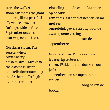
Here the walker
Plotseling stuit de wandelaar hier
suddenly meets the giant
op de oude
oak tree, like a petrified
reuzeneik, als een versteende eland
elk whose crown is
met een
furlongs wide before the
onmetelijk gewei staat hij voor de
September ocean’s
zwartgroene vesting
murky green fortress.
van de
septemberzee.
Northern storm. The
season when
Noorderstorm. Tijd waarin de
rowanberry
trossen lijsterbessen
clusters swell. Awake in
rijpen. Wakker in het donker hoor
the darkness, listen:
je de
constellations stamping
sterrenbeelden stampen in hun
inside their stalls, high
stallen
over the treetops.
hoog boven de
boom.