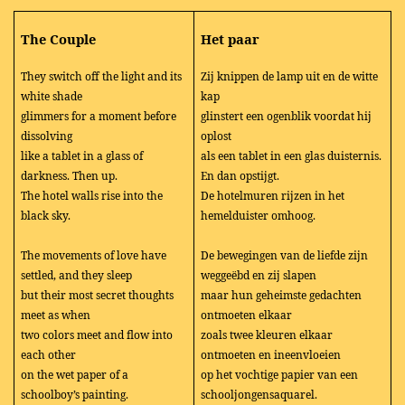
The Couple
Het paar
They switch off the light and its
Zij knippen de lamp uit en de witte
white shade
kap
glimmers for a moment before
glinstert een ogenblik voordat hij
dissolving
oplost
like a tablet in a glass of
als een tablet in een glas duisternis.
darkness. Then up.
En dan opstijgt.
The hotel walls rise into the
De hotelmuren rijzen in het
black sky.
hemelduister omhoog.
The movements of love have
De bewegingen van de liefde zijn
settled, and they sleep
weggeëbd en zij slapen
but their most secret thoughts
maar hun geheimste gedachten
meet as when
ontmoeten elkaar
two colors meet and flow into
zoals twee kleuren elkaar
each other
ontmoeten en ineenvloeien
on the wet paper of a
op het vochtige papier van een
schoolboy’s painting.
schooljongensaquarel.