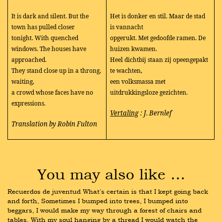
It is dark and silent. But the
Het is donker en stil. Maar de stad
town has pulled closer
is vannacht
tonight. With quenched
opgerukt. Met gedoofde ramen. De
windows. The houses have
huizen kwamen.
approached.
Heel dichtbij staan zij opeengepakt
They stand close up in a throng,
te wachten,
waiting,
een volksmassa met
a crowd whose faces have no
uitdrukkingsloze gezichten.
expressions.
Vertaling
: J. Bernlef
Translation by Robin Fulton
You may also like …
Recuerdos de juventud What's certain is that I kept going back 
and forth, Sometimes I bumped into trees, I bumped into 
beggars, I would make my way through a forest of chairs and 
tables, With my soul hanging by a thread I would watch the 