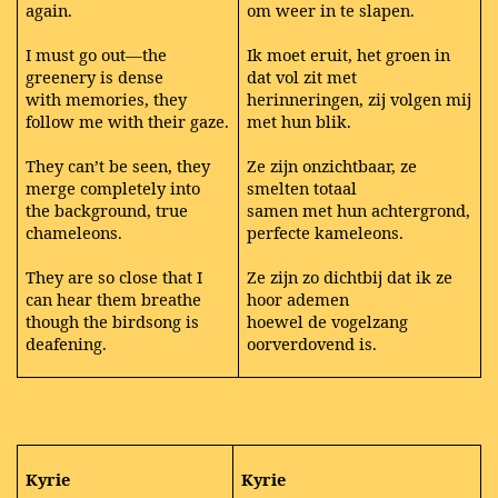
again.
om weer in te slapen.
I must go out—the
Ik moet eruit, het groen in
greenery is dense
dat vol zit met
with memories, they
herinneringen, zij volgen mij
follow me with their gaze.
met hun blik.
They can’t be seen, they
Ze zijn onzichtbaar, ze
merge completely into
smelten totaal
the background, true
samen met hun achtergrond,
chameleons.
perfecte kameleons.
They are so close that I
Ze zijn zo dichtbij dat ik ze
can hear them breathe
hoor ademen
though the birdsong is
hoewel de vogelzang
deafening.
oorverdovend is.
Kyrie
Kyrie