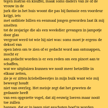
tegen matras en knuffel, maak soms daders van ze of de
vrouw in de
jurk die in het huis woont die pas bij fantasie een voordeur
krijgt, iets
met ontblote billen en eenmaal jongen geworden laat ik mij
smelten
tot de zesjarige die als een weekdier gevangen in jampotje
door glas
vergroot werd tot wie hij niet was: soms moet je ergens de
deksel van
open laten om te zien of er gedacht word aan ontsnappen,
mocht er
aan gedacht worden is er een reden om een pincet aan te
schaffen,
wat we uitpluizen kunnen we nooit meer hetzelfde in
elkaar zetten,
zie je er zitten kriebelbeestjes in mijn buik want wie mij
beweegt houdt
niet van overleg. Het meisje zegt dat het geweten de
gedaante heeft
van een opgezette vogel, dat zij eeuwig loeren maar nooit
toe zullen
happen, dat er in jagen niet geschoten hoef te worden,