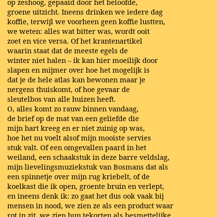
op zeshoog, gepaaid door het beloofde,
groene uitzicht. Ineens drinken we iedere dag
koffie, terwijl we voorheen geen koffie lustten,
we weten: alles wat bitter was, wordt ooit
zoet en vice versa. Of het krantenartikel
waarin staat dat de meeste egels de
winter niet halen – ik kan hier moeilijk door
slapen en mijmer over hoe het mogelijk is
dat je de hele atlas kan bewonen maar je
nergens thuiskomt, of hoe gevaar de
sleutelbos van alle huizen heeft.
O, alles komt zo rauw binnen vandaag,
de brief op de mat van een geliefde die
mijn hart kreeg en er niet zuinig op was,
hoe het nu voelt alsof mijn mooiste servies
stuk valt. Of een omgevallen paard in het
weiland, een schaakstuk in deze barre veldslag,
mijn lievelingsmuziekstuk van Bosmans dat als
een spinnetje over mijn rug kriebelt, of de
koelkast die ik open, groente bruin en verlept,
en ineens denk ik: zo gaat het dus ook vaak bij
mensen in nood, we zien ze als een product waar
rot in zit, we zien hun tekorten als besmettelijke