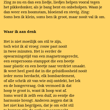
Zing zo nu en dan een liedje, liedjes helpen vooral tegen
het pikkedonker, als je bang bent en onbeholpen. Waan je
dan weer een boomstam, bloeiend en stevig. Zing:
Soms ben ik klein, soms ben ik groot, maar nooit val ik om.
Waar ik aan denk
Het is niet moeilijk om stil te zijn,
toch wist ik al vroeg: rouw past nooit
in twee minuten. Het is eerder de
opwarmingstijd van een magnetrongerecht,
een eenpersoons-stamppot die een beetje
naar plastic en een beetje naar verdriet smaakt.
Ik weet heel goed dat in die geluidloosheid nooit
ieder mens herdacht, elk bombardement,
of alle schrik zit van wie-mij-ontdekt, het lek
en de hongervraag. Ook vermoed ik dat
hoop te groot is, want ik hoop wat af.
Soms word ik zelfs een duif, zo eentje die
harmonie brengt. Anderen zeggen dat ik
het niet kan begrijpen, dat je om echt stil
te kunnen zijn de oorlog meegemaakt