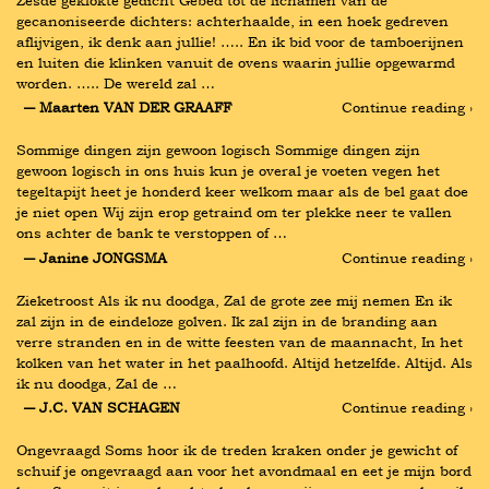
Zesde geklokte gedicht Gebed tot de lichamen van de 
gecanoniseerde dichters: achterhaalde, in een hoek gedreven 
aflijvigen, ik denk aan jullie! ….. En ik bid voor de tamboerijnen 
en luiten die klinken vanuit de ovens waarin jullie opgewarmd 
worden. ….. De wereld zal …
― Maarten VAN DER GRAAFF
Continue reading ›
Sommige dingen zijn gewoon logisch Sommige dingen zijn 
gewoon logisch in ons huis kun je overal je voeten vegen het 
tegeltapijt heet je honderd keer welkom maar als de bel gaat doe 
je niet open Wij zijn erop getraind om ter plekke neer te vallen 
ons achter de bank te verstoppen of …
― Janine JONGSMA
Continue reading ›
Zieketroost Als ik nu doodga, Zal de grote zee mij nemen En ik 
zal zijn in de eindeloze golven. Ik zal zijn in de branding aan 
verre stranden en in de witte feesten van de maannacht, In het 
kolken van het water in het paalhoofd. Altijd hetzelfde. Altijd. Als 
ik nu doodga, Zal de …
― J.C. VAN SCHAGEN
Continue reading ›
Ongevraagd Soms hoor ik de treden kraken onder je gewicht of 
schuif je ongevraagd aan voor het avondmaal en eet je mijn bord 