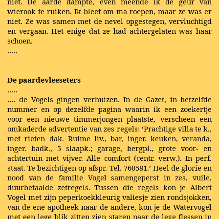
niet. De aarde dampte, even meende ik de geur van
wierook te ruiken. Ik bleef om ma roepen, maar ze was er
niet. Ze was samen met de nevel opgestegen, vervluchtigd
en vergaan. Het enige dat ze had achtergelaten was haar
schoen.
…..
De paardevleeseters
…..
…. de Vogels gingen verhuizen. In de Gazet, in hetzelfde
nummer en op dezelfde pagina waarin ik een zoekertje
voor een nieuwe timmerjongen plaatste, verscheen een
omkaderde advertentie van zes regels: ‘Prachtige villa te k.,
met rieten dak. Ruime liv., bar, inger. keuken, veranda,
inger. badk., 5 slaapk.; garage, bergpl., grote voor- en
achtertuin met vijver. Alle comfort (centr. verw.). In perf.
staat. Te bezichtigen op afspr. Tel. 760581.’ Heel de glorie en
nood van de familie Vogel samengeperst in zes, vuile,
duurbetaalde zetregels. Tussen die regels kon je Albert
Vogel met zijn peperkoekkleurig valiesje zien rondsjokken,
van de ene apotheek naar de andere, kon je de Watervogel
met een lege blik zitten zien staren naar de lege flessen in