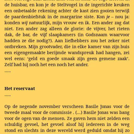
de huisbar, en kon je de Steltvogel in de ingerichte keuken
een onbetaalde rekening achter de kast zien gooien terwijl
de paardenbiefstuk in de margarine siste. Kon
je
– nou ja:
konden
wij
natuurlijk, mijn vrouw en ik. Een ander zag dat
niet. Een ander zag alleen de glorie: de vijver, het rieten
dak, de bar, de vijf slaapkamers (in Godsnaam waarvoor
hadden ze die nodig?). Aan liefhebbers zou het zeker niet
ontbreken. Mijn grootvader, die in elke kamer van zijn huis
een eigengemaakte berijmde wandspreuk had hangen, zei
wel eens: ‘geld en goede smaak zijn geen gemene zaak’.
Zelf had hij noch het een noch het ander.
…..
Het reservaat
…..
Op de negende november verscheen Basile Jonas voor de
tweede maal voor de commissie
.
(…) Basile Jonas was bang
voor de ogen van de mensen. Ze gaven hem niet zelden een
schuldig gevoel, het gevoel alsof hij iedereen in de weg
stond en slechts in deze wereld werd geduld omdat hij zo