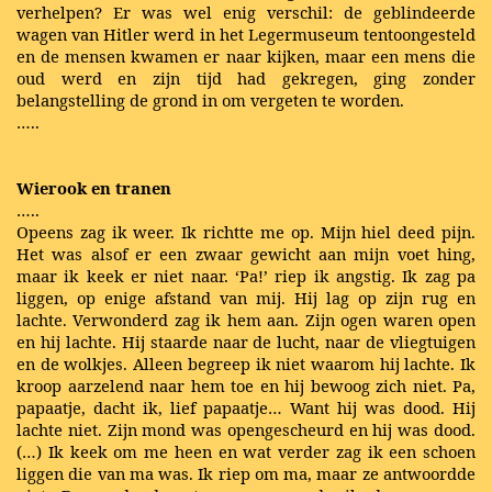
verhelpen? Er was wel enig verschil: de geblindeerde
wagen van Hitler werd in het Legermuseum tentoongesteld
en de mensen kwamen er naar kijken, maar een mens die
oud werd en zijn tijd had gekregen, ging zonder
belangstelling de grond in om vergeten te worden.
…..
Wierook en tranen
…..
Opeens zag ik weer. Ik richtte me op. Mijn hiel deed pijn.
Het was alsof er een zwaar gewicht aan mijn voet hing,
maar ik keek er niet naar. ‘Pa!’ riep ik angstig. Ik zag pa
liggen, op enige afstand van mij. Hij lag op zijn rug en
lachte. Verwonderd zag ik hem aan. Zijn ogen waren open
en hij lachte. Hij staarde naar de lucht, naar de vliegtuigen
en de wolkjes. Alleen begreep ik niet waarom hij lachte. Ik
kroop aarzelend naar hem toe en hij bewoog zich niet. Pa,
papaatje, dacht ik, lief papaatje… Want hij was dood. Hij
lachte niet. Zijn mond was opengescheurd en hij was dood.
(…) Ik keek om me heen en wat verder zag ik een schoen
liggen die van ma was. Ik riep om ma, maar ze antwoordde