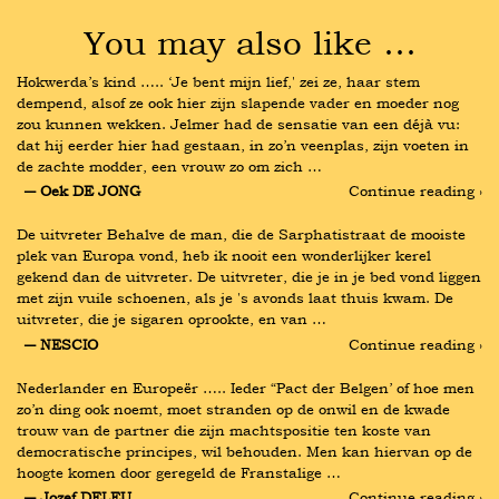
You may also like …
Hokwerda’s kind ….. ‘Je bent mijn lief,' zei ze, haar stem 
dempend, alsof ze ook hier zijn slapende vader en moeder nog 
zou kunnen wekken. Jelmer had de sensatie van een déjà vu: 
dat hij eerder hier had gestaan, in zo’n veenplas, zijn voeten in 
de zachte modder, een vrouw zo om zich …
― Oek DE JONG
Continue reading ›
De uitvreter Behalve de man, die de Sarphatistraat de mooiste 
plek van Europa vond, heb ik nooit een wonderlijker kerel 
gekend dan de uitvreter. De uitvreter, die je in je bed vond liggen 
met zijn vuile schoenen, als je 's avonds laat thuis kwam. De 
uitvreter, die je sigaren oprookte, en van …
― NESCIO
Continue reading ›
Nederlander en Europeër ….. Ieder “Pact der Belgen’ of hoe men 
zo’n ding ook noemt, moet stranden op de onwil en de kwade 
trouw van de partner die zijn machtspositie ten koste van 
democratische principes, wil behouden. Men kan hiervan op de 
hoogte komen door geregeld de Franstalige …
― Jozef DELEU
Continue reading ›