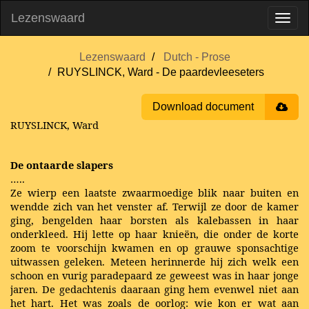
Lezenswaard
Lezenswaard
Dutch - Prose
RUYSLINCK, Ward - De paardevleeseters
Download document
RUYSLINCK, Ward
De ontaarde slapers
…..
Ze wierp een laatste zwaarmoedige blik naar buiten en
wendde zich van het venster af. Terwijl ze door de kamer
ging, bengelden haar borsten als kalebassen in haar
onderkleed. Hij lette op haar knieën, die onder de korte
zoom te voorschijn kwamen en op grauwe sponsachtige
uitwassen geleken. Meteen herinnerde hij zich welk een
schoon en vurig paradepaard ze geweest was in haar jonge
jaren. De gedachtenis daaraan ging hem evenwel niet aan
het hart. Het was zoals de oorlog: wie kon er wat aan