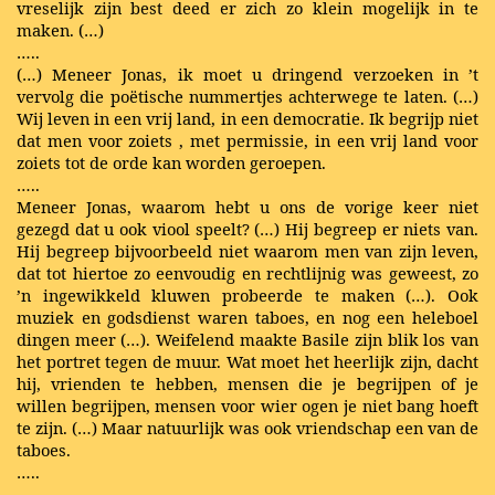
vreselijk zijn best deed er zich zo klein mogelijk in te
maken. (…)
…..
(…)
Meneer Jonas, ik moet u dringend verzoeken in ’t
vervolg die poëtische nummertjes achterwege te laten. (…)
Wij leven in een vrij land, in een democratie. Ik begrijp niet
dat men voor zoiets
,
met permissie, in een vrij land voor
zoiets tot de orde kan worden geroepen.
…..
Meneer Jonas, waarom hebt u ons de vorige keer niet
gezegd dat u ook viool speelt? (…) Hij begreep er niets van.
Hij begreep bijvoorbeeld niet waarom men van zijn leven,
dat tot hiertoe zo eenvoudig en rechtlijnig was geweest, zo
’n ingewikkeld kluwen probeerde te maken (…). Ook
muziek en godsdienst waren taboes, en nog een heleboel
dingen meer (…). Weifelend maakte Basile zijn blik los van
het portret tegen de muur. Wat moet het heerlijk zijn, dacht
hij, vrienden te hebben, mensen die je begrijpen of je
willen begrijpen, mensen voor wier ogen je niet bang hoeft
te zijn.
(…) Maar natuurlijk was ook vriendschap een van de
taboes.
…..