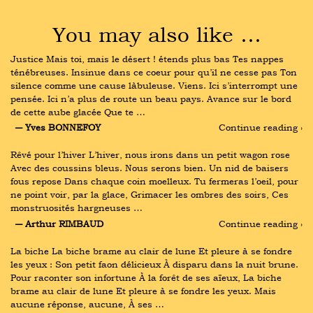
You may also like …
Justice Mais toi, mais le désert ! étends plus bas Tes nappes 
ténébreuses. Insinue dans ce coeur pour qu’il ne cesse pas Ton 
silence comme une cause làbuleuse. Viens. Ici s’interrompt une 
pensée. Ici n’a plus de route un beau pays. Avance sur le bord 
de cette aube glacée Que te …
― Yves BONNEFOY
Continue reading ›
Rêvé pour l’hiver L’hiver, nous irons dans un petit wagon rose 
Avec des coussins bleus. Nous serons bien. Un nid de baisers 
fous repose Dans chaque coin moelleux. Tu fermeras l’oeil, pour 
ne point voir, par la glace, Grimacer les ombres des soirs, Ces 
monstruosités hargneuses …
― Arthur RIMBAUD
Continue reading ›
La biche La biche brame au clair de lune Et pleure à se fondre 
les yeux : Son petit faon délicieux À disparu dans la nuit brune. 
Pour raconter son infortune À la forêt de ses aïeux, La biche 
brame au clair de lune Et pleure à se fondre les yeux. Mais 
aucune réponse, aucune, À ses …