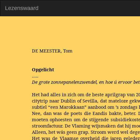
Lezenswaard
DE MEESTER, Tom
Opgelicht
…..
De grote zonnepanelenzwendel, en hoe ú ervoor bet
Het had alles in zich om de beste aprilgrap van 2
citytrip naar Dublin of Sevilla, dat mateloze gek
subtiel “een Marokkaan” aanbood om ’s zondags 
Nee, dan was de poets die Eandis bakte, beter. 
moeten ophoesten om de stijgende subsidiekoste
stroomfactuur. De Vlaming wijsmaken dat hij moet
Alleen, het wás geen grap. Stroom werd wel degel
Het was de Vlaamse overheid die jaren geleden 