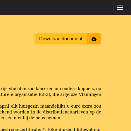
Download document
dvrije vluchten zou lanceren om oudere koppels, op
lturele organisatie Kifkif, die argeloze Vlamingen
april elk huisgezin maandelijks 6 euro extra zou
ekend worden in de distributienettarieven op de
mensen niet bij de neus nemen.
nestroomcertificaten”. Elke duizend kilowattuur