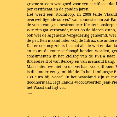
groene stroom was goed voor één certificaat dat 
per certificaat, in de gouden jaren.
Het werd een stormloop. In 2008 telde Vlaande
overweldigende succes” van zonnestroom zat Eandi
de vorm van ‘groenestroomcertificaten’ opslorpen
Wie zijn gat verbrandt, moet op de blaren zitten
ook wel de Algemene Vergadering genoemd, wel ev
de pet. Een maand later volgde Infrax, die ander
Dat er ook nog zoiets bestaat als de wet en dat d
en cours de route verhoogd konden worden, geen
consumenten in het kielzog van de PVDA naar 
Brusselse Hof van Beroep en van niemand bang.
Maar laten we niet op dat verhaal vooruitlopen. H
is die louter een gemiddelde. In het Limburgse B
139 euro bij. Vooral in het Waasland zijn ze 
doodnormaal, legt Eandis-woordvoerder Jean-Pie
het Waasland ligt vol.
…..