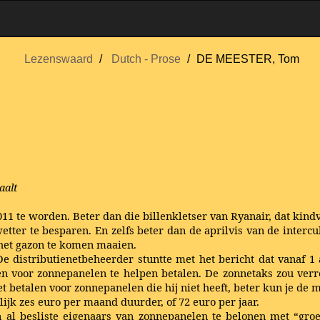
Lezenswaard
Dutch - Prose
DE MEESTER, Tom
aalt
011 te worden. Beter dan die billenkletser van Ryanair, dat kin
wetter te besparen. En zelfs beter dan de aprilvis van de intercu
het gazon te komen maaien.
De distributienetbeheerder stuntte met het bericht dat vanaf 1 
n voor zonnepanelen te helpen betalen. De zonnetaks zou verr
 betalen voor zonnepanelen die hij niet heeft, beter kun je de 
ijk zes euro per maand duurder, of 72 euro per jaar.
al besliste eigenaars van zonnepanelen te belonen met “groe