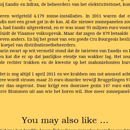
bij Eandis en Infrax, de beheerders van het elektriciteitsnet, k
ren welgeteld 4.179 zonne-installaties. In 2011 waren dat 
s met een groot gat in de kas. Al die nieuwe zonnepanelen zoud
, had Eandis uitgerekend, en er was maar 95 miljoen euro voorz
, luidt de Vlaamse volksspreuk. Maar dat zagen de 879 betaalde 
en anders. En bij het genot van een goede Cru Bourgeois beslis
e koepel van distributienetbeheerders.
aarin zwart op wit vermeld stond dat de tarieven van Eandis en 
 kat die er op dat jaarlijkse etentje van wakker lag. Het zo
de rechter trokken en de kwestie op het mahoniehouten burea
et is nog altijd 1 april 2011 en we krabben ons not amused acht
ree wordt stroom maar 25 euro duurder terwijl Bruggelingen 97 
meer dan ongerust. Daar krijgt een doorsnee gezin 147 euro e
rre Blommen uit aan wie het horen wil. Hoe meer zonnepanelen 
You may also like …