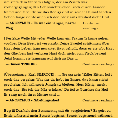
um stets dem Stern Zu folgen, der am Zenith war 
vorhergegangen; Ein Sehnsuchtsvoller Treck durch Länder 
fremd und fern Eh’ sie das Königskind in seiner Heimat fanden. 
Schon lange richte auch ich den blick aufs Freiheitslicht Und …
― ANONYMUS - Es war ein langer, harter 
Continue 
Weg
reading ›
I Perfekte Welle Mit jeder Welle kam ein Traum Träume gehen 
vorüber Dein Brett ist verstaubt Deine Zweifel schäumen über 
Hast dein Leben lang gewartet Hast gehofft, dass es sie gibt Hast 
den Glauben fast verloren Hast dich nicht vom Fleck bewegt 
Jetzt kommt sie langsam auf dich zu Das …
― Simon TRIEBEL
Continue reading ›
(Übersetzung: Karl SIMROCK) ….. Sie sprach: "Edler Ritter, laßt 
euch das vergehn: Was ihr da habt im Sinne, das kann nicht 
geschehn. Ich will noch Jungfrau bleiben, Herr König, merkt 
euch das, Bis ich die Mär erfahre." Da faßte Gunther ihr Haß. 
Er rang nach ihrer Minne und …
― ANONYMUS - Nibelungenlied
Continue reading ›
Begriff Darf ich den Sommertag mit dir vergleichen? Er geht zu 
Ende während mein Sonett beginnt. Sonett beginnend während 