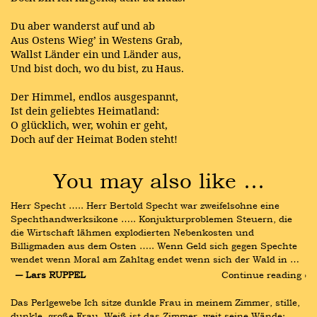
Du aber wanderst auf und ab
Aus Ostens Wieg’ in Westens Grab,
Wallst Länder ein und Länder aus,
Und bist doch, wo du bist, zu Haus.
Der Himmel, endlos ausgespannt,
Ist dein geliebtes Heimatland:
O glücklich, wer, wohin er geht,
Doch auf der Heimat Boden steht!
You may also like …
Herr Specht ….. Herr Bertold Specht war zweifelsohne eine 
Spechthandwerksikone ….. Konjukturproblemen Steuern, die 
die Wirtschaft lähmen explodierten Nebenkosten und 
Billigmaden aus dem Osten ….. Wenn Geld sich gegen Spechte 
wendet wenn Moral am Zahltag endet wenn sich der Wald in …
― Lars RUPPEL
Continue reading ›
Das Perlgewebe Ich sitze dunkle Frau in meinem Zimmer, stille, 
dunkle, große Frau. Weiß ist das Zimmer, weit seine Wände; 