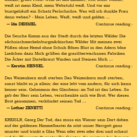
weiß ist mein Kleid, mein Webstuhl weiß. Und vor mir 
buntgehäuft ein Schatz Perlschnüre. Was will ich dunkle Frau 
denn weben? - Mein Leben. Weiß, weiß und golden …
― Ida DEHMEL
Continue reading ›
Die Seuche Komm aus der Stadt durch die letzten Wälder Die 
sächsischmeckelnburgmärkischen Wälder Mit meinen zwei 
Füßen ohne Hemd ohne Schuh Böses Blut in den Adern böse 
Liedchen dazu Mich grüßen die grasüberwachsnen Fabriken 
Die Äcker mit Distelkraut Winden und Steinen Mich …
― Kerstin HENSEL
Continue reading ›
Das Weizenkorn muß sterben Das Weizenkorn muß sterben, 
sonst bleibt es ja allein; der eine lebt vom andern, für sich kann 
keiner sein. Geheimnis des Glaubens: im Tod ist das Leben. So 
gab der Herr sein Leben, verschenkte sich wie Brot. Wer dieses 
Brot genommen, verkündet seinen Tod …
― Lothar ZENETTI
Continue reading ›
KREISLR, Georg Der Tod, das muss ein Wiener sein Dort doben 
auf der goldenen Himmelbastei da sitzt unser Herrgott ganz 
munter und trinkt a Glas Wein oder zwei oder drei und schaut 