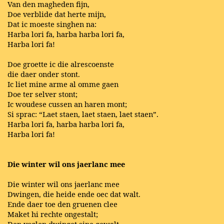
Van den magheden fijn,
Doe verblide dat herte mijn,
Dat ic moeste singhen na:
Harba lori fa, harba harba lori fa,
Harba lori fa!
Doe groette ic die alrescoenste
die daer onder stont.
Ic liet mine arme al omme gaen
Doe ter selver stont;
Ic woudese cussen an haren mont;
Si sprac: “Laet staen, laet staen, laet staen”.
Harba lori fa, harba harba lori fa,
Harba lori fa!
Die winter wil ons jaerlanc mee
Die winter wil ons jaerlanc mee
Dwingen, die heide ende oec dat walt.
Ende daer toe den gruenen clee
Maket hi rechte ongestalt;