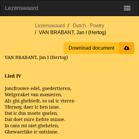
Lezenswaard
Lezenswaard
Dutch - Poetry
VAN BRABANT, Jan I (Hertog)
Download document
VAN BRABANT, Jan I (Hertog)
Lied IV
Joncfrouwe edel, goedertieren,
Welgeraket van manieren,
Als ghi ghebiedt, so sal ic vieren
Tfernoy, daer ic ben inne.
Dat ic dus moete quelen,
Dat doet mire liefste minne.
In cans mi niet ghehelen,
Ghewaerlike ic ontsinne.