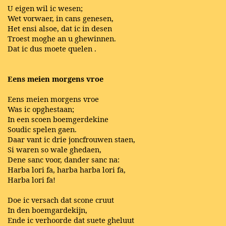
U eigen wil ic wesen;
Wet vorwaer, in cans genesen,
Het ensi alsoe, dat ic in desen
Troest moghe an u ghewinnen.
Dat ic dus moete quelen .
Eens meien morgens vroe
Eens meien morgens vroe
Was ic opghestaan;
In een scoen boemgerdekine
Soudic spelen gaen.
Daar vant ic drie joncfrouwen staen,
Si waren so wale ghedaen,
Dene sanc voor, dander sanc na:
Harba lori fa, harba harba lori fa,
Harba lori fa!
Doe ic versach dat scone cruut
In den boemgardekijn,
Ende ic verhoorde dat suete gheluut