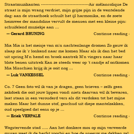
Straatmuzikanten --------------------------------Air mélancolique De 
straat is mijn wrang verdriet, mijn grijze pijn in de wentelende 
dag: aan de straathoek schuilt het ijl harmonika, en de zoete 
heimwee der mandoline vervult de mensen met een kleine pijn: 
schuifelend muziekje aan …
― Gerard BRUNING
Continue reading ›
Mia Mia is het meisje van m'n nachtenlange dromen Zo gauw ik 
slaap zie ik 'r lonkend naar me komen Maar als ik dan het bed 
uit spring M'n hemd en broek aantrek M'n vingers naar haar 
blote benen uitstrek Kan ze steeds weer op 't randje af ontkomen 
Mia Misschien krijg ik je ooit nog …
― Luk VANKESSEL
Continue reading ›
Co. 7 Geen foto wil ik van je dragen, geen brieven – zelfs geen 
zakdoek die ooit jouw lippen vond: niets daarvan wil ik bewaren, 
laat staan in een verouderd vers als dit verdoken tot het mijne 
maken Maar het dunne stof, geschud uit diepe mantelzakken, 
oud speelgoed dat eens op je …
― Eriek VERPALE
Continue reading ›
Wegstervende stad ….. Aan het donkere mos op mijn verweerde 
muren weet ik de herfst voorbij en hoe de sneeuw me dekken zal 