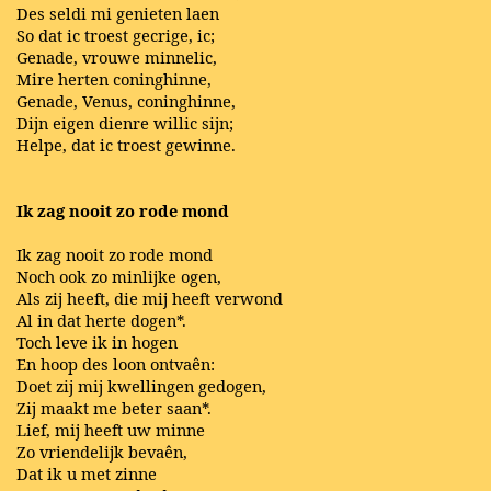
Des seldi mi genieten laen
So dat ic troest gecrige, ic;
Genade, vrouwe minnelic,
Mire herten coninghinne,
Genade, Venus, coninghinne,
Dijn eigen dienre willic sijn;
Helpe, dat ic troest gewinne.
Ik zag nooit zo rode mond
Ik zag nooit zo rode mond
Noch ook zo minlijke ogen,
Als zij heeft, die mij heeft verwond
Al in dat herte dogen*.
Toch leve ik in hogen
En hoop des loon ontvaên:
Doet zij mij kwellingen gedogen,
Zij maakt me beter saan*.
Lief, mij heeft uw minne
Zo vriendelijk bevaên,
Dat ik u met zinne