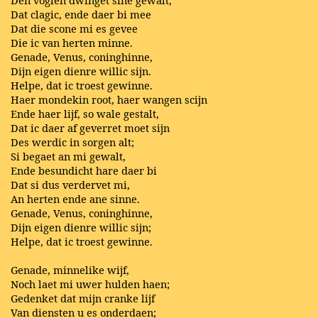
Den voglen dwinget sine gewalt,
Dat clagic, ende daer bi mee
Dat die scone mi es gevee
Die ic van herten minne.
Genade, Venus, coninghinne,
Dijn eigen dienre willic sijn.
Helpe, dat ic troest gewinne.
Haer mondekin root, haer wangen scijn
Ende haer lijf, so wale gestalt,
Dat ic daer af geverret moet sijn
Des werdic in sorgen alt;
Si begaet an mi gewalt,
Ende besundicht hare daer bi
Dat si dus verdervet mi,
An herten ende ane sinne.
Genade, Venus, coninghinne,
Dijn eigen dienre willic sijn;
Helpe, dat ic troest gewinne.
Genade, minnelike wijf,
Noch laet mi uwer hulden haen;
Gedenket dat mijn cranke lijf
Van diensten u es onderdaen;