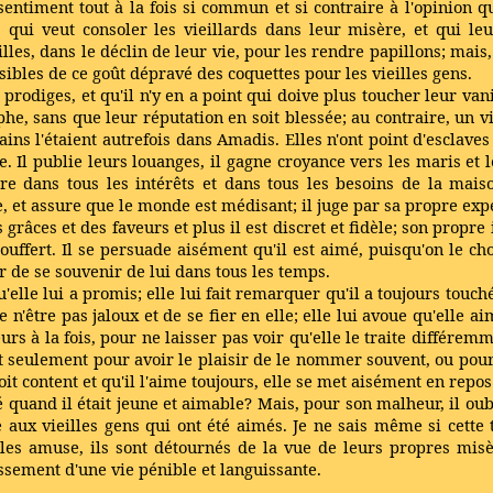
entiment tout à la fois si commun et si contraire à l'opinion q
e, qui veut consoler les vieillards dans leur misère, et qui l
lles, dans le déclin de leur vie, pour les rendre papillons; mais
ibles de ce goût dépravé des coquettes pour les vieilles gens.
 prodiges, et qu'il n'y en a point qui doive plus toucher leur van
mphe, sans que leur réputation en soit blessée; au contraire, un v
nains l'étaient autrefois dans Amadis. Elles n'ont point d'esclave
 Il publie leurs louanges, il gagne croyance vers les maris et 
tre dans tous les intérêts et dans tous les besoins de la maiso
uffe, et assure que le monde est médisant; il juge par sa propre exp
grâces et des faveurs et plus il est discret et fidèle; son propre i
souffert. Il se persuade aisément qu'il est aimé, puisqu'on le cho
r de se souvenir de lui dans tous les temps.
elle lui a promis; elle lui fait remarquer qu'il a toujours touché
 de n'être pas jaloux et de se fier en elle; elle lui avoue qu'el
s à la fois, pour ne laisser pas voir qu'elle le traite différemme
est seulement pour avoir le plaisir de le nommer souvent, ou pou
oit content et qu'il l'aime toujours, elle se met aisément en repo
 quand il était jeune et aimable? Mais, pour son malheur, il oublie
aire aux vieilles gens qui ont été aimés. Je ne sais même si cet
 les amuse, ils sont détournés de la vue de leurs propres misè
ssement d'une vie pénible et languissante.