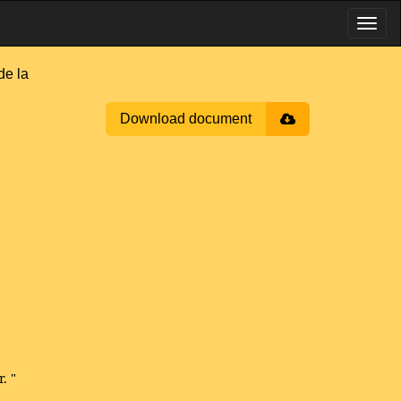
e la
Download document
. "