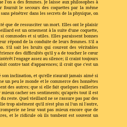
ue l'on a des femmes. Je laisse aux philosophes à
eur fournit le secours des coquettes par la même
, sans pénétrer dans les secrets de la physique, on
ité que de ressusciter un mort. Elles ont le plaisir
ieillard est un ornement à la suite d'une coquette,
s si commodes et si utiles. Elles paraissent bonnes
leur répond de la conduite de leurs femmes. S'il a
n. S'il sait les bruits qui courent des véritables
érience des difficultés qu'il y a de toucher le cœur
ntérêt l'engage assez au silence; il craint toujours
isit contre tant d'apparences; il croit que c'est un
 son inclination, et qu'elle n'aurait jamais aimé si
le aime un peu le monde et le commerce des honnêtes
nt des autres; que si elle fait quelques railleries
r mieux cacher ses sentiments; qu'après tout il est
s du reste. Quel vieillard ne se rassure pas par des
 trop aisément qu'il n'est plus ni l'un ni l'autre,
te tromperie ne leur vaut pas mieux encore que de
res, et le ridicule où ils tombent est souvent un