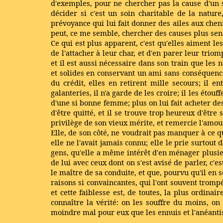
d'exemples, pour ne chercher pas la cause d'un s
décider si c'est un soin charitable de la natur
prévoyance qui lui fait donner des ailes aux cheni
peut, ce me semble, chercher des causes plus sens
Ce qui est plus apparent, c'est qu'elles aiment les
de l'attacher à leur char, et d'en parer leur trio
et il est aussi nécessaire dans son train que les 
et solides en conservant un ami sans conséquence.
du crédit, elles en retirent mille secours; il en
galanteries, il n'a garde de les croire; il les éto
d'une si bonne femme; plus on lui fait acheter des 
d'être quitté, et il se trouve trop heureux d'être 
privilège de son vieux mérite, et remercie l'amou
Elle, de son côté, ne voudrait pas manquer à ce qu'
elle ne l'avait jamais connu; elle le prie surtout
gens, qu'elle a même intérêt d'en ménager plusieur
de lui avec ceux dont on s'est avisé de parler, c'
le maître de sa conduite, et que, pourvu qu'il en s
raisons si convaincantes, qui l'ont souvent trompé
et cette faiblesse est, de toutes, la plus ordin
connaître la vérité: on les souffre du moins, on
moindre mal pour eux que les ennuis et l'anéanti
.....