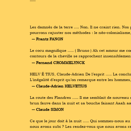
Les damnés de la terre …. Non. Il ne craint rien. Nos 
pourrons rajuster nos méthodes : le néo-colonialisme,
― Frantz FANON
Le cocu magnifique ….. ( Bruno ) Ah cet amour me com
contours de la cheville se rapprochent insensiblement,
― Fernand CROMMELYNCK
HELV É TIUS, Claude-Adrien De l’esprit ….. La conclus
L’inégalité d’esprit qu’on remarque entre les hommes,
― Claude-Adrien HELVETIUS
La route des Flandres ….. Il me semblait de nouveau q
brun fauve dans la nuit et sa bouche faisant Aaah 
― Claude SIMON
Ce que le jour doit à la nuit ….. Qui sommes-nous au
nous avons subi ? Les rendez-vous que nous avons rat