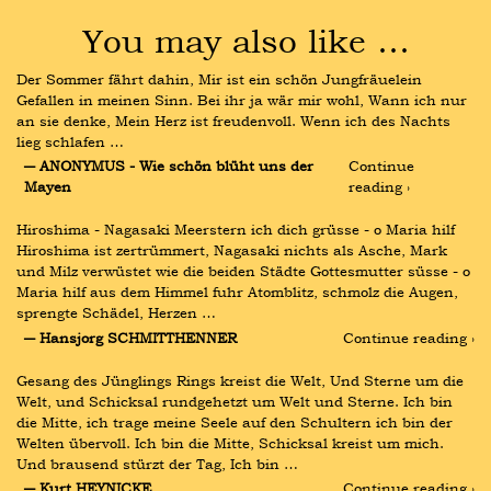
You may also like …
Der Sommer fährt dahin, Mir ist ein schön Jungfräuelein 
Gefallen in meinen Sinn. Bei ihr ja wär mir wohl, Wann ich nur 
an sie denke, Mein Herz ist freudenvoll. Wenn ich des Nachts 
lieg schlafen …
― ANONYMUS - Wie schön blüht uns der 
Continue 
Mayen
reading ›
Hiroshima - Nagasaki Meerstern ich dich grüsse - o Maria hilf 
Hiroshima ist zertrümmert, Nagasaki nichts als Asche, Mark 
und Milz verwüstet wie die beiden Städte Gottesmutter süsse - o 
Maria hilf aus dem Himmel fuhr Atomblitz, schmolz die Augen, 
sprengte Schädel, Herzen …
― Hansjorg SCHMITTHENNER
Continue reading ›
Gesang des Jünglings Rings kreist die Welt, Und Sterne um die 
Welt, und Schicksal rundgehetzt um Welt und Sterne. Ich bin 
die Mitte, ich trage meine Seele auf den Schultern ich bin der 
Welten übervoll. Ich bin die Mitte, Schicksal kreist um mich. 
Und brausend stürzt der Tag, Ich bin …
― Kurt HEYNICKE
Continue reading ›